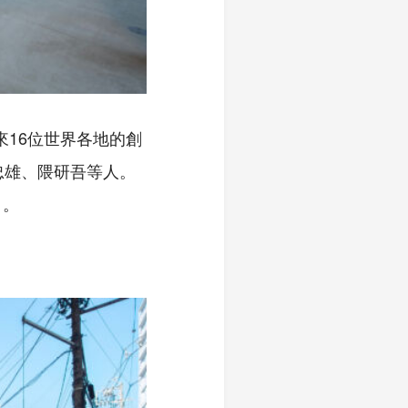
找來16位世界各地的創
忠雄、隈研吾等人。
」。