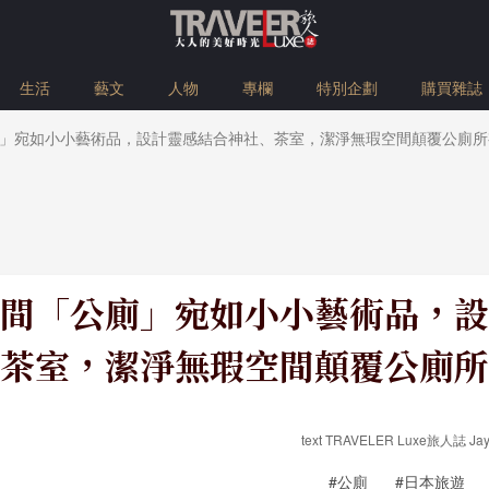
生活
藝文
人物
專欄
特別企劃
購買雜誌
」宛如小小藝術品，設計靈感結合神社、茶室，潔淨無瑕空間顛覆公廁所
間「公廁」宛如小小藝術品，設
茶室，潔淨無瑕空間顛覆公廁所
text TRAVELER Luxe旅人誌 Jay
#公廁
#日本旅遊