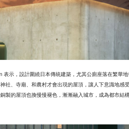
ewson 表示，設計圍繞日本傳統建築，尤其公廁座落在繁
在神社、寺廟、和農村才會出現的屋頂，讓人下意識地感
，銅製的屋頂也換慢慢褪色，漸漸融入城市，成為都市結