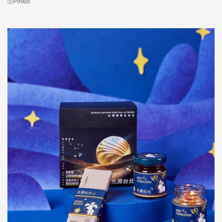
ⓒPinkoi