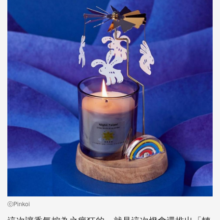
ⓒPinkoi