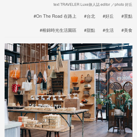
text TRAVELER Luxe旅人誌·editor ／photo 好丘
#On The Road 在路上
#台北
#好丘
#景點
#榕錦時光生活園區
#甜點
#生活
#美食