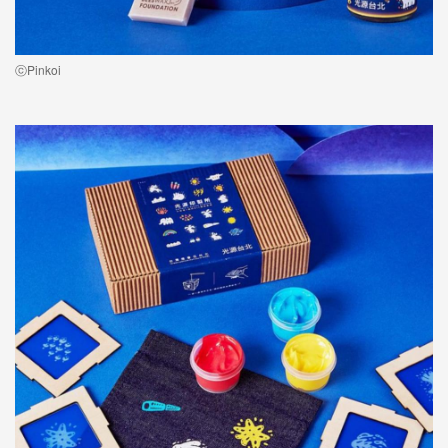
ⓒPinkoi