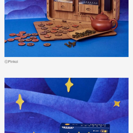
ⓒPinkoi