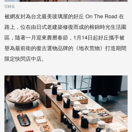
ⓒ好丘
被網友封為台北最美玻璃屋的好丘
On The Road
在
路上，位在由日式老建築修復而成的榕錦時光生活園
區，隨著一月迎來農曆春節，
1
月
14
日起好丘攜手被
譽為最前衛的復古選物品牌的《地衣荒物》打造期間
限定快閃店中店。