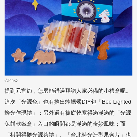
ⓒPinkoi
提到元宵節，怎麼能錯過拜訪人家必備的小禮盒呢。
這次「光源兔」也有推出蜂蠟燭DIY包「Bee Lighted
蜂光乍現禮」；另外還有被餅乾塞得滿滿滿的「光源
兔餅乾鐵盒」入口的瞬間都是滿滿的奇妙風味；而
「棋開得勝光源茶禮」、「台北時光造型果含片」也