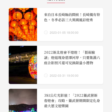
來自日本長崎縣的問候！長崎獨有特
色，冬季必訪三大異國風彩燈秀
2023-01-05 18:00:00
2022新北燈會不熄燈！「藝術臉
譜」燈組現身碧潭河岸，只要集滿六
座合影照片還可兌換限量小禮物
2022-03-31 19:00:00
381公尺光影展！「2022衛武營新
春燈會」攻略，衛武營期間限定化身
最大藝文遊樂園