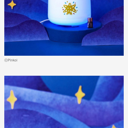
ⓒPinkoi