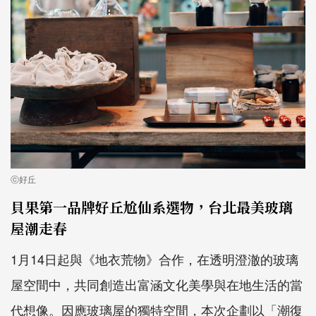
ⓒ好丘
貝果第一品牌好丘尬仙系選物，台北最美玻璃
屋潮走春
1
月
14
日起與《地衣荒物》合作，在透明澄澈的玻璃
屋空間中，共同創造出富涵文化美學與在地生活的當
代想像。因應玻璃屋的獨特空間，本次企劃以「潮復