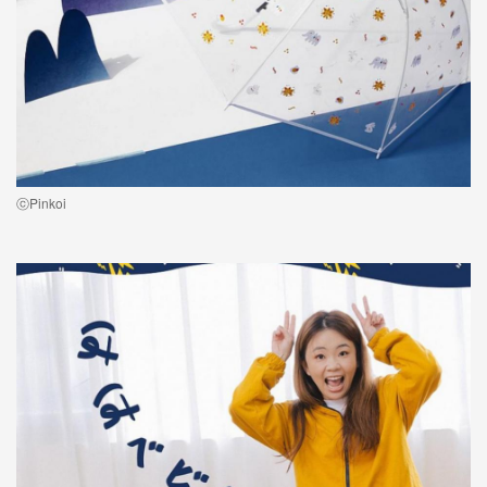
ⓒPinkoi