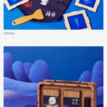
ⓒPinkoi