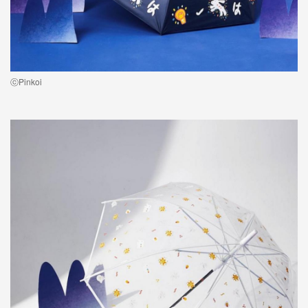
ⓒPinkoi