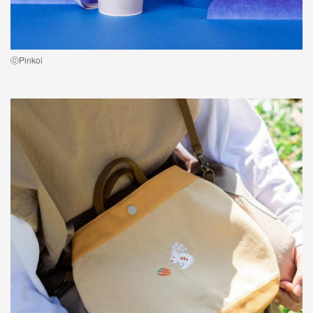
ⓒPinkoi