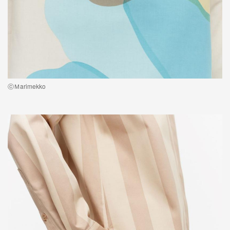
ⓒＭarimekko