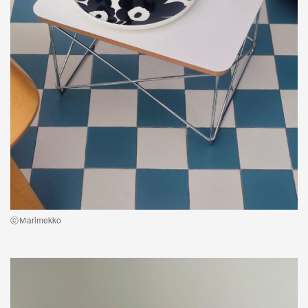
ⓒＭarimekko