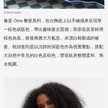
ⓒＭarimekko
像是 Oiva 餐瓷系列，在白陶瓷上以手繪感來呈現單
一棕色或藍色，帶出趣味復古質感；而茶壺及茶杯用
棕色為底，散發典雅大方氣息。未漂白棉製成的被
套、枕頭套則是以沈靜的深藍色作為視覺重點，搭配
大自然中常見的白色及棕色，營造臥房整體柔和、雋
永氛圍。