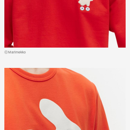
ⓒＭarimekko