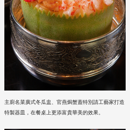
主廚名菜廣式冬瓜盅、官燕焗蟹蓋特別請工藝家打造
特製器皿，在餐桌上更添富貴華美的效果。