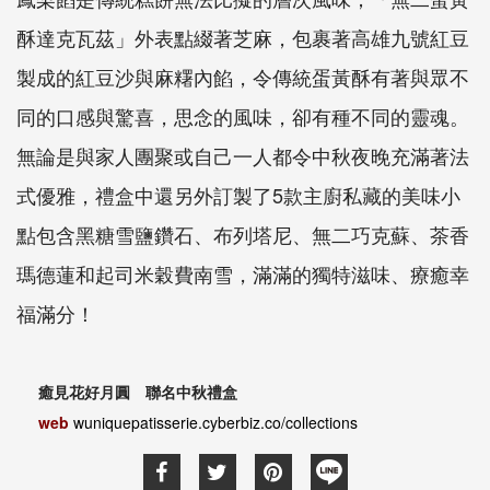
酥達克瓦茲」外表點綴著芝麻，包裹著高雄九號紅豆
製成的紅豆沙與麻糬內餡，令傳統蛋黃酥有著與眾不
同的口感與驚喜，思念的風味，卻有種不同的靈魂。
無論是與家人團聚或自己一人都令中秋夜晚充滿著法
式優雅，禮盒中還另外訂製了5款主廚私藏的美味小
點包含黑糖雪鹽鑽石、布列塔尼、無二巧克蘇、茶香
瑪德蓮和起司米穀費南雪，滿滿的獨特滋味、療癒幸
福滿分！
癒見花好月圓 聯名中秋禮盒
web
wuniquepatisserie.cyberbiz.co/collections