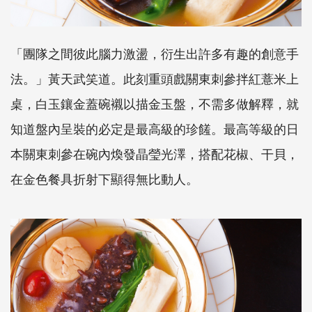
「團隊之間彼此腦力激盪，衍生出許多有趣的創意手
法。」黃天武笑道。此刻重頭戲關東刺參拌紅薏米上
桌，白玉鑲金蓋碗襯以描金玉盤，不需多做解釋，就
知道盤內呈裝的必定是最高級的珍饈。最高等級的日
本關東刺參在碗內煥發晶瑩光澤，搭配花椒、干貝，
在金色餐具折射下顯得無比動人。