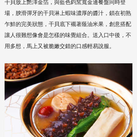
干貝放上艷澤金箔，與藍色鈞窯寬金邊餐盤同時登
場，腴滑彈牙的干貝淋上蝦味濃厚的醬汁，鎖在初熟
乍鮮的完美狀態，干貝底下襯著蔭油米果，創意搭配
讓人很難想像會是怎樣的味覺組合。送入口中後，不
用多想，馬上又被脆嫩交錯的口感輕易說服。