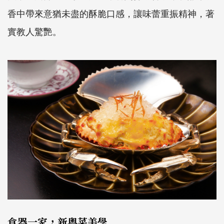
香中帶來意猶未盡的酥脆口感，讓味蕾重振精神，著
實教人驚艷。
食器一家，新粵菜美學