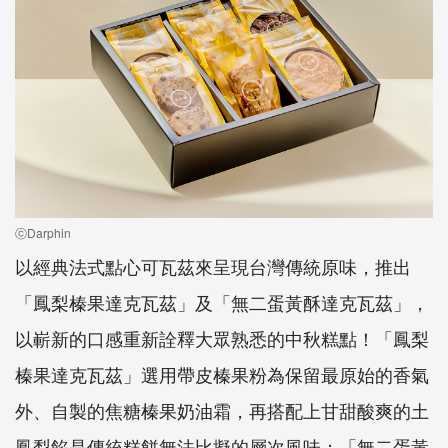
ⓒDarphin
以經典法式點心可瓦茲來呈現台灣傳統原味，推出
「鳳梨榛果達克瓦茲」及「無二蛋黃酥達克瓦茲」，
以嶄新的口感重新詮釋大眾熟悉的中秋糕點！「鳳梨
榛果達克瓦茲」選用帶皮榛果粉為保留最原始的香氣
外、自製的焦糖榛果奶油霜，再搭配上甘甜酸爽的土
鳳梨餡是傳統糕餅無法比擬的層次風味；「無二蛋黃