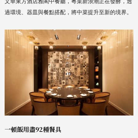
文華東方酒店雅閣中餐廳，粵菜新浪潮正在發酵，透
過環境、器皿與餐點搭配，將中菜提升至新的境界。
一頓飯用盡92種餐具