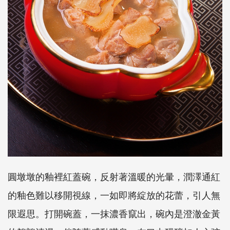
圓墩墩的釉裡紅蓋碗，反射著溫暖的光暈，潤澤通紅
的釉色難以移開視線，一如即將綻放的花蕾，引人無
限遐思。打開碗蓋，一抹濃香竄出，碗內是澄澈金黃