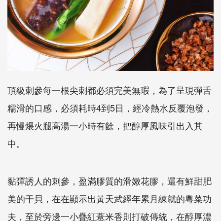
頂級刺參每一根尖刺都必須完美無瑕，為了呈現彈舌
糯滑的口感，必須耗時4到5日，經冷熱水反覆泡發，
再慢煨火腿高湯一小時有餘，把醇厚風味引出入其
中。
黏彈誘人的刺參，盈滿膠質的滑嫩花膠，還有鮮甜肥
美的干貝，在在顯示出黃天武經年累月練就的粵菜功
夫，至於旁邊一小疊紅薏米香則打破傳統，在醇厚濃