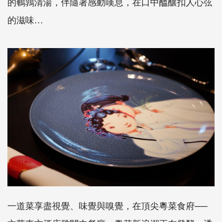
的鵪鶉清湯，伴隨著感動嘆息，在口中醞釀扣人心弦
的滋味…
一道菜享盡視覺、味覺與嗅覺，在頂尖粵菜食府──