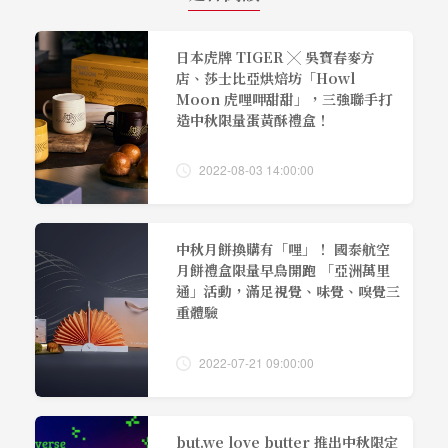
日本虎牌 TIGER ╳ 吳寶春麥方
店、莎士比亞烘焙坊「Howl
Moon 虎哩呷甜甜」，三強聯手打
造中秋限量蛋黃酥禮盒！
2022-08-03 14:00:00
中秋月餅換購有「哩」！ 國泰航空
月餅禮盒限量早鳥開跑 「亞洲萬里
通」活動，滿足視覺、味覺、嗅覺三
重體驗
2022-07-21 09:00:00
but.we love butter 推出中秋限定