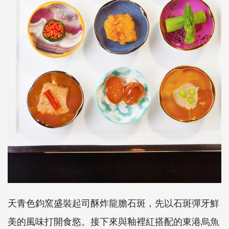
天青色鈞窯盛裝起司酥炸龍膽石斑，先以石斑彈牙鮮
美的風味打開食慾。接下來與釉裡紅搭配的東港烏魚