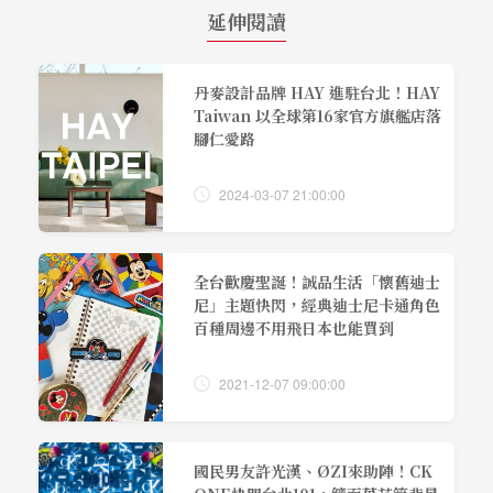
延伸閱讀
丹麥設計品牌 HAY 進駐台北！HAY
Taiwan 以全球第16家官方旗艦店落
腳仁愛路
2024-03-07 21:00:00
全台歡慶聖誕！誠品生活「懷舊迪士
尼」主題快閃，經典迪士尼卡通角色
百種周邊不用飛日本也能買到
2021-12-07 09:00:00
國民男友許光漢、ØZI來助陣！CK