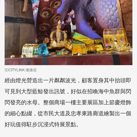
ⓒCITYLINK 南港店
經由燈光營造出一片粼粼波光，顧客置身其中抬頭即
可見到大型藍鯨發出訊號，好似在招喚海中魚群與閃
閃發亮的水母。整個商場一樓主要展區加上節慶燈飾
的細心點綴，從市民大道及忠孝東路廊道繪製出一個
好玩值得駐步沉浸式特展景點。