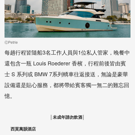
ⒸPetrie
每趟行程皆隨船3名工作人員與1位私人管家，晚餐中
還包含一瓶 Louis Roederer 香檳，行程前後皆由賓
士 S 系列或 BMW 7系列轎車往返接送，無論是豪華
設備還是貼心服務，都將帶給賓客獨一無二的難忘回
憶。
│未成年請勿飲酒│
西貢萬韻酒店