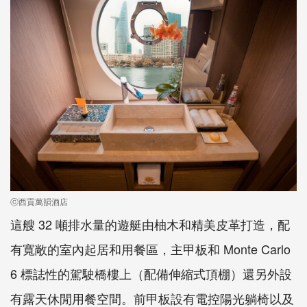
ⓒ西貢萬韻酒店
這艘 32 噸排水量的遊艇由柚木和精美皮革打造，配
有寬敞的室內起居和用餐區，主甲板和 Monte Carlo
6 標誌性的駕駛橋樓上（配備伸縮式頂棚）還另外設
有露天休閒用餐空間。前甲板設有電控陽光躺椅以及