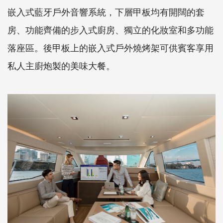
嵌入式藍牙戶外音響系統，下層甲板均有開闊的套
房、功能齊備的步入式廚房、獨立的化妝室和多功能
落座區。後甲板上的嵌入式戶外燒烤架可供賓客享用
私人主廚炮製的美味大餐。