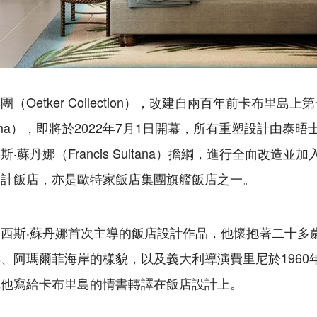
（Oetker Collection），改建自兩百年前卡布里島
 Palma），即將於2022年7月1日開幕，所有重塑設計由
‧蘇丹娜（Francis Sultana）擔綱，進行全面改造
設計飯店，亦是歐特家飯店集團旗艦飯店之一。
西斯‧蘇丹娜首次主導的飯店設計作品，他懷抱著二十多
、阿瑪爾菲海岸的樣貌，以及義大利導演費里尼於1960
把他寫給卡布里島的情書轉譯在飯店設計上。