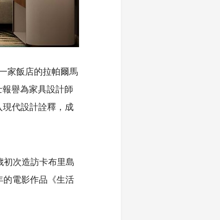
上第一家飯店的拉帕爾馬
泰晤士報譽為家具設計師
並加入現代設計詮釋，成
歲初次造訪卡布里島
年的電影作品《生活