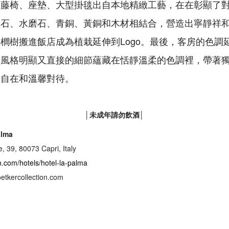
藤椅、座墊、大型掛毯出自本地精緻工藝，在在彰顯了對
理石、水磨石、青銅、黃銅和木材相結合，營造出寧靜祥
櫚樹搬進飯店成為植栽延伸到Logo。最後，客房的色調
，風格明顯又直接的細節蘊藏在恬靜溫柔的色調裡，帶著
的自在和溫馨對待。
│未成年請勿飲酒│
lma
, 39, 80073 Capri, Italy
n.com/hotels/hotel-la-palma
etkercollection.com