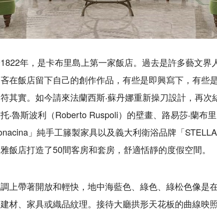
1822年，是卡布里島上第一家飯店。過去是許多藝文界
不吝在飯店留下自己的創作作品，有些是即興寫下，有些
符其實。如今請來法蘭西斯‧蘇丹娜重新操刀設計，再次
斯波利（Roberto Ruspoli）的壁畫、路易莎‧蘭布里（Lu
nacina」純手工籐製家具以及義大利衛浴品牌「STEL
雅飯店打造了50間客房和套房，舒適恬靜的度假空間。
色調上帶著開放和輕快，地中海藍色、綠色、綠松色像是
出建材、家具或織品紋理。接待大廳拱形天花板的曲線映