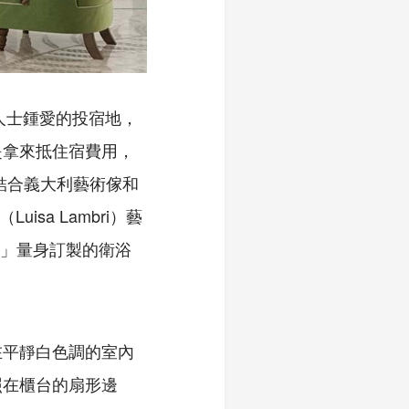
人士鍾愛的投宿地，
是拿來抵住宿費用，
結合義大利藝術傢和
isa Lambri）藝
LA」量身訂製的衛浴
在平靜白色調的室內
照在櫃台的扇形邊