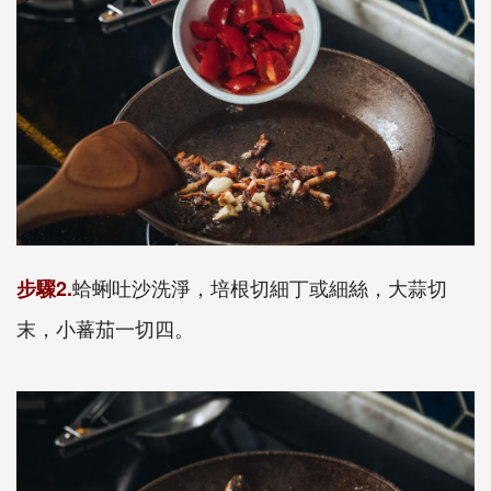
蛤蜊吐沙洗淨，培根切細丁或細絲，大蒜切
步驟2.
末，小蕃茄一切四。