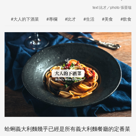
text 比才／photo 張晉瑞
#大人的下酒菜
#專欄
#比才
#生活
#美食
#飲食
蛤蜊義大利麵幾乎已經是所有義大利麵餐廳的定番菜