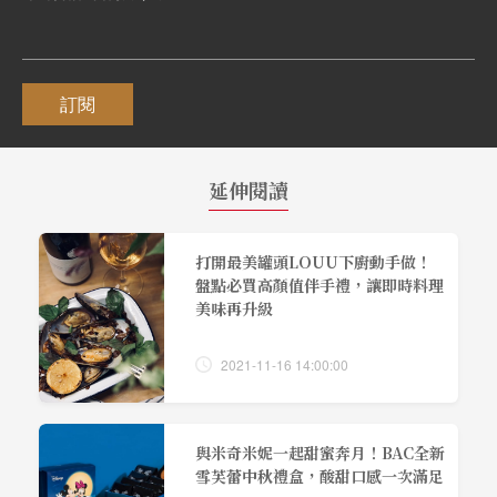
訂閱
延伸閱讀
打開最美罐頭LOUU下廚動手做！
盤點必買高顏值伴手禮，讓即時料理
美味再升級
2021-11-16 14:00:00
與米奇米妮一起甜蜜奔月！BAC全新
雪芙蕾中秋禮盒，酸甜口感一次滿足