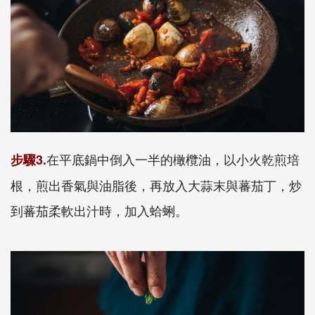
在平底鍋中倒入一半的橄欖油，以小火乾煎培
步驟3.
根，煎出香氣與油脂後，再放入大蒜末與蕃茄丁，炒
到蕃茄柔軟出汁時，加入蛤蜊。