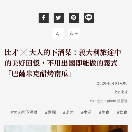
比才 ╳ 大人的下酒菜：義大利旅途中
的美好回憶，不用出國即能做的義式
「巴薩米克醋烤南瓜」
2020-10-10 14:00
by 比才
text 比才／photo 張晉瑞
#大人的下酒菜
#專欄
#比才
#生活
#美食
#飲食