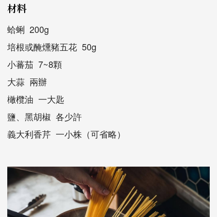
材料
蛤蜊 200g
培根或醃燻豬五花 50g
小蕃茄 7~8顆
大蒜 兩辦
橄欖油 一大匙
鹽、黑胡椒 各少許
義大利香芹 一小株（可省略）