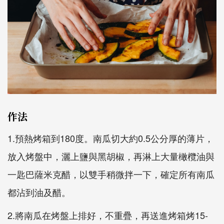
作法
1.預熱烤箱到180度。南瓜切大約0.5公分厚的薄片，
放入烤盤中，灑上鹽與黑胡椒，再淋上大量橄欖油與
一匙巴薩米克醋，以雙手稍微拌一下，確定所有南瓜
都沾到油及醋。
2.將南瓜在烤盤上排好，不重疊，再送進烤箱烤15-