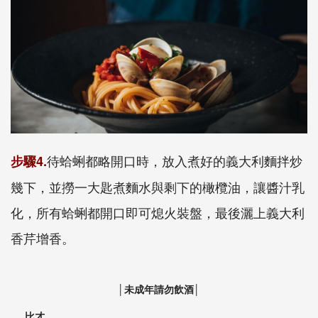
待蛤蜊都略開口時，放入煮好的義大利麵拌炒
步驟4.
幾下，並撈一大匙煮麵水與剩下的橄欖油，讓醬汁乳
化，所有蛤蜊都開口即可熄火裝盤，最後灑上義大利
香芹增香。
│未成年請勿飲酒│
比才