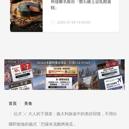
利達聯名推出「磐石威士忌乳酪蛋
糕」
2020-07-29 14:00:00
首頁
美食
比才 ╳ 大人的下酒菜：義大利旅途中的美好回憶，不用出
國即能做的義式「巴薩米克醋烤南瓜」