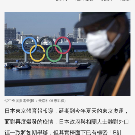
ⓒ中央廣播電臺(圖：美聯社/達志影像)
日本東京體育報報導，延期到今年夏天的東京奧運，
面對再度爆發的疫情，日本政府與相關人士雖對外口
徑一致將如期舉辦，但其實檯面下已有極密「B計