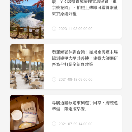
展！VR 虛擬實境帶你立馬遊覽「東
京後花園」，拍照上傳即可獲得限量
東京原創好禮
2023-11-03 09:00:00
奧運潮延伸到台灣！從東京奧運主場
館到逢甲大學共善樓，建築大師隈研
吾為台打造全新負建築
2021-08-18 09:00:00
專屬通關歡迎東奧選手回家，總統還
準備「限定版早餐」
2021-07-29 14:00:00