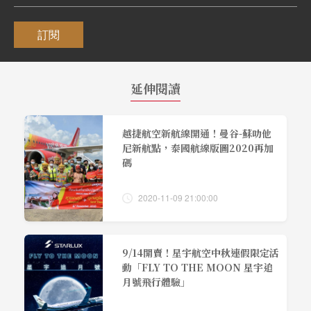
訂閱
延伸閱讀
越捷航空新航線開通！曼谷-蘇叻他
尼新航點，泰國航線版圖2020再加
碼
2020-11-09 21:00:00
9/14開賣！星宇航空中秋連假限定活
動「FLY TO THE MOON 星宇追
月號飛行體驗」