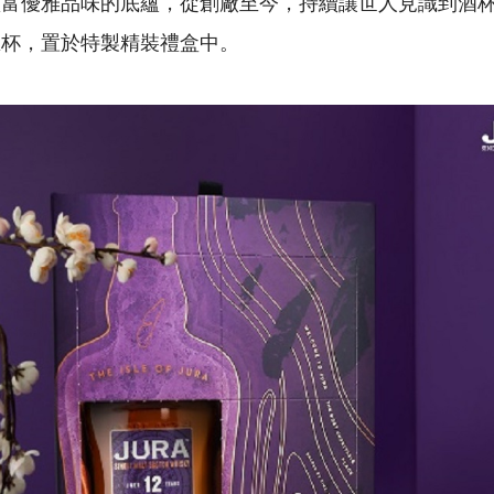
豐富優雅品味的底蘊，從創廠至今，持續讓世人見識到酒
忌杯，置於特製精裝禮盒中。