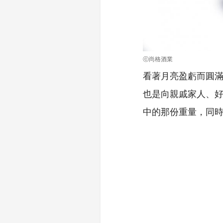
ⓒ尚格酒業
看著月亮盈虧而圓
也是向親戚家人、
中的那份重量，同