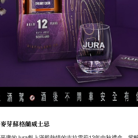
一麥芽蘇格蘭威士忌
平庸的Jura獻上滿載熱情的吉拉雪莉12年中秋禮盒，紫