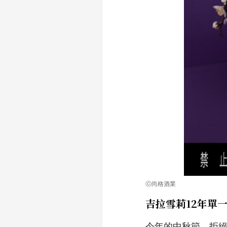
ⓒ尚格酒業
吉拉雪莉12年單
今年的中秋節，拒絕