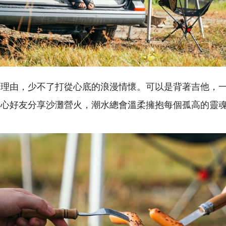
的理由，少不了打從心底的浪漫情懷。可以是背著吉他，
知心好友分享沙灘營火，潮水總會溫柔擁抱每個孤高的靈