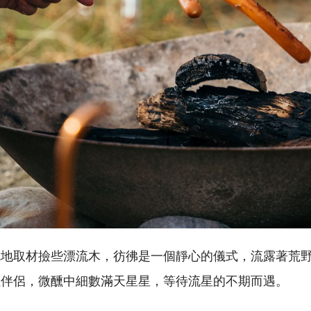
就地取材撿些漂流木，彷彿是一個靜心的儀式，流露著荒
佳伴侶，微醺中細數滿天星星，等待流星的不期而遇。