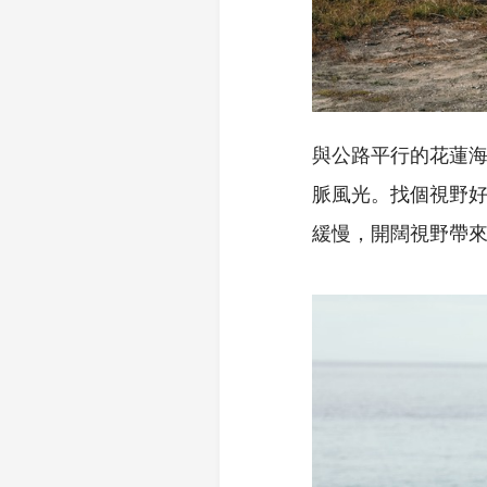
與公路平行的花蓮
脈風光。找個視野
緩慢，開闊視野帶