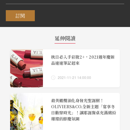
訂閱
延伸閱讀
秋日必入手彩妝2+，2021週年慶新
品速速筆記起來
2021-11-21 14:00:00
最美橄欖油化身發光聖誕樹！
OLIVIERS&CO.全新主題「宴享冬
日歡聚時光」！讓耶誕餐桌充滿繽紛
璀璨的節慶氛圍