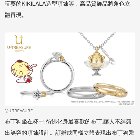
玩耍的KIKILALA造型項鍊等，高品質飾品將角色立
體再現。
ⓒU-TREASURE
布丁狗坐在杯中,彷彿化身最喜歡的布丁,讓人不經露
出笑容的項鍊設計。訂婚戒同樣立體表現出布丁狗乘