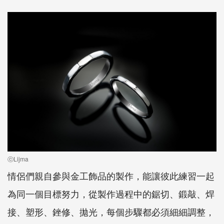
ⓒLijma
情侶們親自參與金工飾品的製作，能讓彼此練習一起
為同一個目標努力，從製作過程中的鋸切、鍛敲、焊
接、塑形、銼修、拋光，每個步驟都必須細細調整，