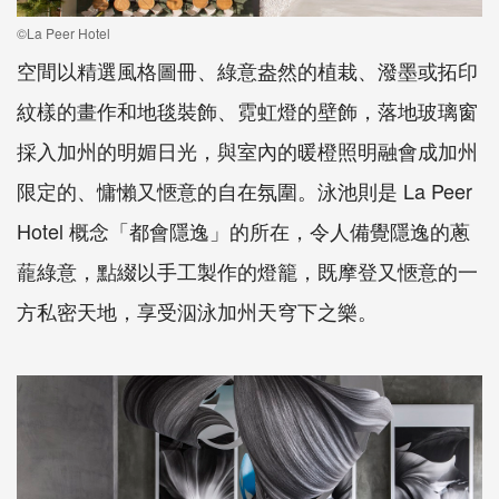
©La Peer Hotel
空間以精選風格圖冊、綠意盎然的植栽、潑墨或拓印
紋樣的畫作和地毯裝飾、霓虹燈的壁飾，落地玻璃窗
採入加州的明媚日光，與室內的暖橙照明融會成加州
限定的、慵懶又愜意的自在氛圍。泳池則是 La Peer
Hotel 概念「都會隱逸」的所在，令人備覺隱逸的蔥
蘢綠意，點綴以手工製作的燈籠，既摩登又愜意的一
方私密天地，享受泅泳加州天穹下之樂。