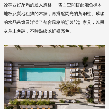
詮釋西好萊塢的迷人風格──雪白空間搭配淺色橡木
地板及質地粗獷的木牆，再搭配閃亮的黃銅柱、璀璨
的水晶吊燈及洋溢了都會風格的訂製設計家具，以黑
灰為主色調，不時點綴以鮮妍亮色。