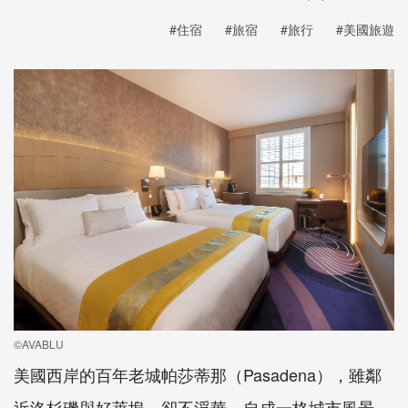
#住宿
#旅宿
#旅行
#美國旅遊
©AVABLU
美國西岸的百年老城帕莎蒂那（Pasadena），雖鄰
近洛杉磯與好萊塢，卻不浮華，自成一格城市風景。