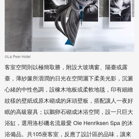
©La Peer Hotel
客室空間則以極簡取勝，附設大玻璃窗、陽臺或露
臺，薄紗簾所洇潤的日光在空間灑下柔美光影，沉澱
心緒的中性色調，設橡木地板或柔軟地毯，印有細緻
紋樣的壁紙或原木砌成的床頭壁板，搭配讓人一夜好
眠的高級寢具；以鵝卵石砌成沐浴空間，設一只巨大
浴缸，選用洛杉磯名流最愛 Ole Henriksen Spa 的沐
浴備品。共105座客室，反應了設計區的品味，讓來