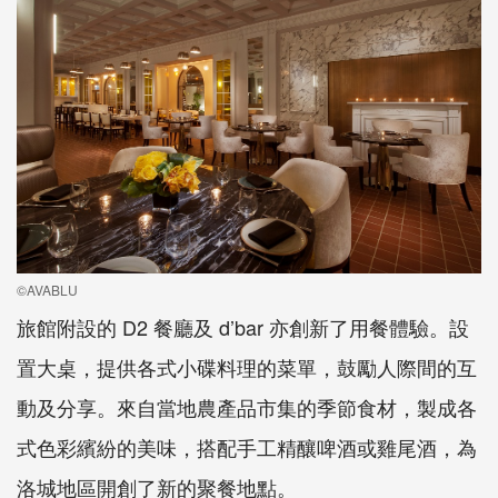
©AVABLU
旅館附設的 D2 餐廳及 d’bar 亦創新了用餐體驗。設
置大桌，提供各式小碟料理的菜單，鼓勵人際間的互
動及分享。來自當地農產品市集的季節食材，製成各
式色彩繽紛的美味，搭配手工精釀啤酒或雞尾酒，為
洛城地區開創了新的聚餐地點。