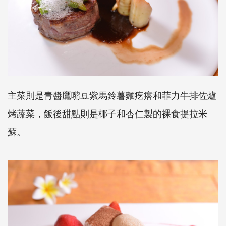
主菜則是青醬鷹嘴豆紫馬鈴薯麵疙瘩和菲力牛排佐爐
烤蔬菜，飯後甜點則是椰子和杏仁製的裸食提拉米
蘇。