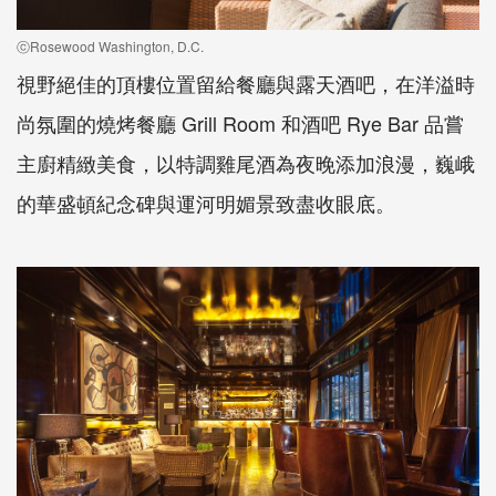
ⓒRosewood Washington, D.C.
視野絕佳的頂樓位置留給餐廳與露天酒吧，在洋溢時
尚氛圍的燒烤餐廳 Grill Room 和酒吧 Rye Bar 品嘗
主廚精緻美食，以特調雞尾酒為夜晚添加浪漫，巍峨
的華盛頓紀念碑與運河明媚景致盡收眼底。