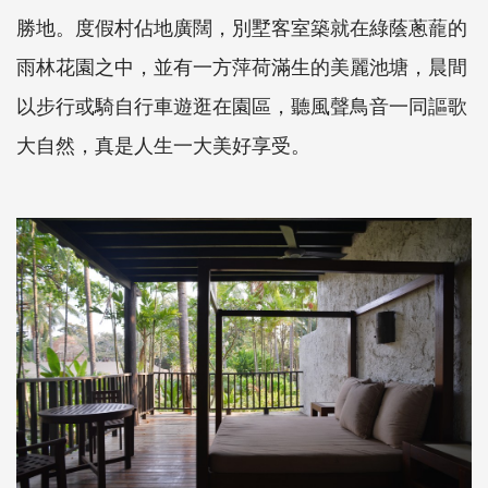
勝地。度假村佔地廣闊，別墅客室築就在綠蔭蔥蘢的
雨林花園之中，並有一方萍荷滿生的美麗池塘，晨間
以步行或騎自行車遊逛在園區，聽風聲鳥音一同謳歌
大自然，真是人生一大美好享受。