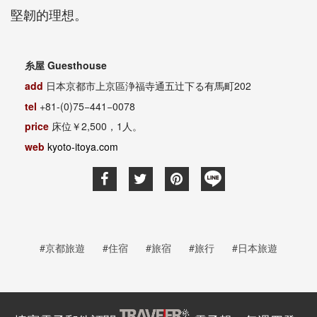
堅韌的理想。
Guesthouse
糸屋
add
202
日本京都市上京區浄福寺通五辻下る有馬町
tel
+81-(0)75−441−0078
price
2,500
1
床位￥
，
人。
web
kyoto-itoya.com
#京都旅遊
#住宿
#旅宿
#旅行
#日本旅遊