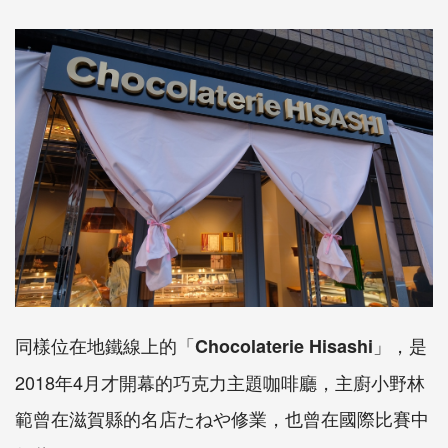
同樣位在地鐵線上的「
」，是
Chocolaterie Hisashi
2018
年
4
月才開幕的巧克力主題咖啡廳，主廚小野林
範曾在滋賀縣的名店たねや修業，也曾在國際比賽中