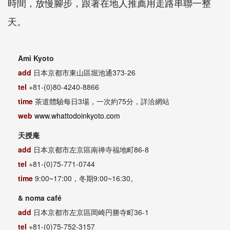
時間，放慢腳步，跟著在地人推薦用走路串聯一整
天。
Ami Kyoto
add
日本京都市東山區堀池通
373-26
tel
+81-(0)80-4240-8866
time
茶道體驗每日
3
場，一次約
75
分，詳洽網站
web
www.whattodoinkyoto.com
天授庵
add
日本京都市左京區南禅寺福地町
86-8
tel
+81-(0)75-771-0744
time
9:00~17:00
，冬期
9:00~16:30
。
& noma café
add
日本京都市左京區岡崎円勝寺町
36-1
tel
+81-(0)75-752-3157