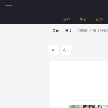
旅行
美食
旅宿
首頁
藝文
劉德輔 ╳ 嚮往浩瀚