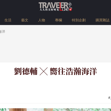
生活
藝文
人物
專欄
特別企劃
購買雜誌
海洋
劉德輔 ╳ 嚮往浩瀚海洋