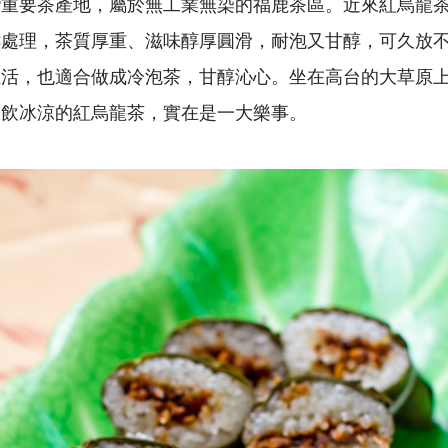
灣重要茶產地，屬於無工業無染的福鹿茶區。近來紅烏龍
酵處理，茶質厚重、滋味醇厚圓滑，耐泡又甘醇，可久放
生活，也適合做成冷泡茶，甘醇沁心。坐在高台的大草原
啜飲冰涼的紅烏龍茶，實在是一大樂事。