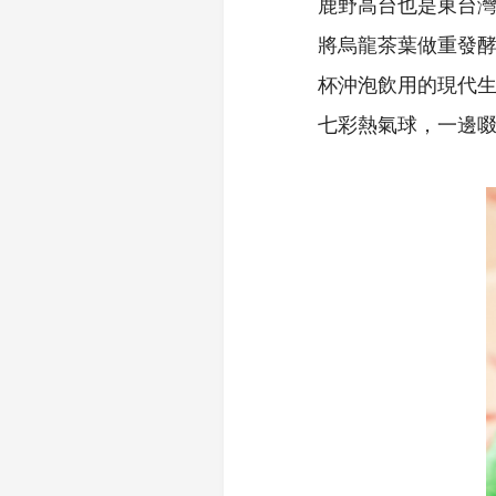
鹿野高台也是東台
將烏龍茶葉做重發
杯沖泡飲用的現代
七彩熱氣球，一邊