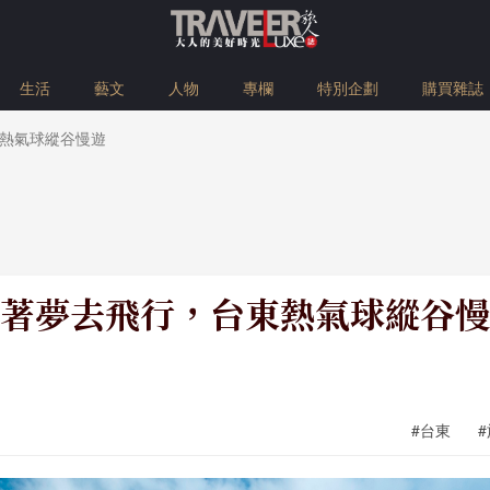
生活
藝文
人物
專欄
特別企劃
購買雜誌
熱氣球縱谷慢遊
著夢去飛行，台東熱氣球縱谷慢
#台東