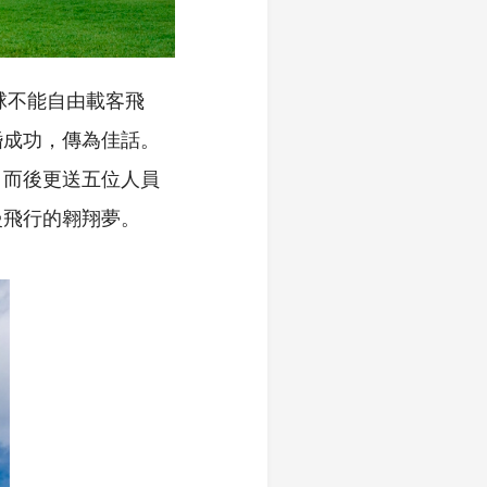
球不能自由載客飛
婚成功，傳為佳話。
，而後更送五位人員
慢飛行的翱翔夢。