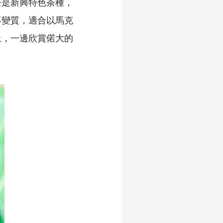
茶是新興特色茶種，
不變質，適合以馬克
上，一邊欣賞偌大的