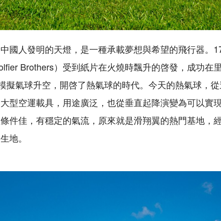
中國人發明的天燈，是一種承載夢想與希望的飛行器。17
olfier Brothers）受到紙片在火燒時飄升的啓發，成
的模擬氣球升空，開啓了熱氣球的時代。今天的熱氣球，
的大型空運載具，用途廣泛，也從垂直起降演變為可以實
理條件佳，有穩定的氣流，原來就是滑翔翼的熱門基地，
誕生地。