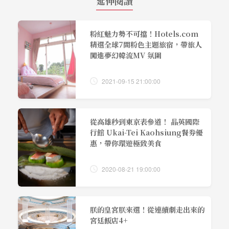
延伸閱讀
粉紅魅力勢不可擋！Hotels.com
精選全球7間粉色主題旅宿，帶旅人
闖進夢幻韓流MV 氛圍
2021-09-15 21:00:00
從高雄秒到東京表參道！ 晶英國際
行館 Ukai-Tei Kaohsiung餐券優
惠，帶你環遊極致美食
2020-08-21 19:00:00
朕的皇宮朕來選！從連續劇走出來的
宮廷飯店4+