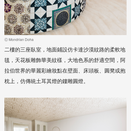
Ⓒ Mondrian Doha
二樓的三座臥室，地面鋪設仿卡達沙漠紋路的柔軟地
毯，天花板雕飾華美紋樣，大地色系的舒適空間，阿
拉伯世界的華麗彩繪妝點在壁面、床頭板、圓凳或抱
枕上，仿傳統土耳其燈的鏤雕圓燈。