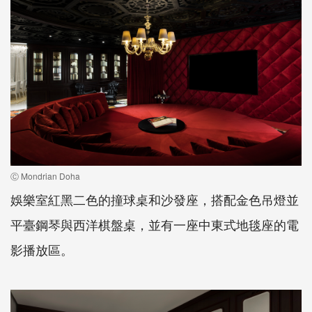
Ⓒ Mondrian Doha
娛樂室紅黑二色的撞球桌和沙發座，搭配金色吊燈並
平臺鋼琴與西洋棋盤桌，並有一座中東式地毯座的電
影播放區。