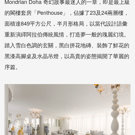
Mondrian Doha 奇幻故事最迷人的一章，即是最上級
的閣樓套房「Penthouse」，佔據了23及24兩層樓，
面積達849平方公尺，半月形格局，以當代設計語彙
重新演繹阿拉伯傳統風情，打造夢一般的瑰麗幻境。
踏入雪白色調的玄關，黑白拼花地磚、裝飾了鮮花的
黑漆高腳桌及水晶吊燈，以高貴的姿態揭開了華麗的
序篇。