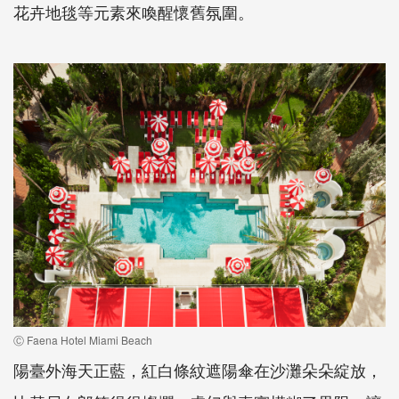
花卉地毯等元素來喚醒懷舊氛圍。
Ⓒ Faena Hotel Miami Beach
陽臺外海天正藍，紅白條紋遮陽傘在沙灘朵朵綻放，