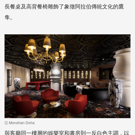
長餐桌及高背餐椅雕飾了象徵阿拉伯傳統文化的鷹
隼。
Ⓒ Mondrian Doha
與客廳同一樓層的娛樂室和書房則一反白色主調，以