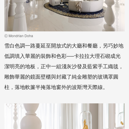
Ⓒ Mondrian Doha
雪白色調一路蔓延至開放式的大廳和餐廳，另巧妙地
低調填入華麗的裝飾和色彩──卡拉拉大理石砌成光
潔明亮的地板，正中一組淺灰沙發及藍紫手工織毯，
雕飾華麗的鏡面壁櫃與封藏了純金雕塑的玻璃罩圓
柱，落地軟簾半掩落地窗外的波斯灣天際線。