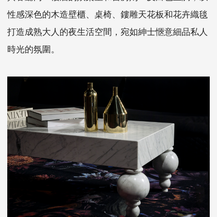
性感深色的木造壁櫃、桌椅、鏤雕天花板和花卉織毯
打造成熟大人的夜生活空間，宛如紳士愜意細品私人
時光的氛圍。