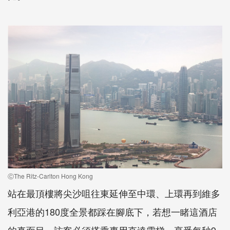
ⒸThe Ritz-Carlton Hong Kong
站在最頂樓將尖沙咀往東延伸至中環、上環再到維多
利亞港的180度全景都踩在腳底下，若想一睹這酒店
的真面目，訪客必須搭乘專用直達電梯，享受每秒9