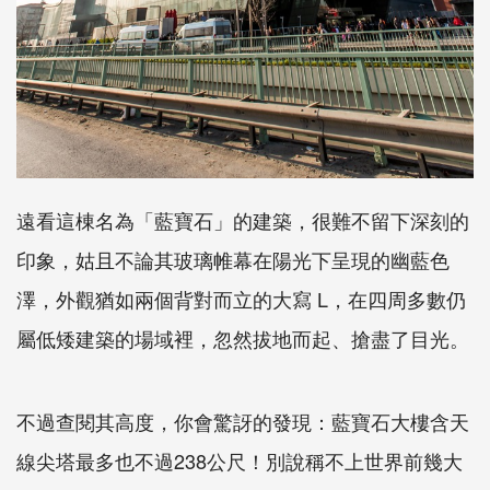
遠看這棟名為「藍寶石」的建築，很難不留下深刻的
印象，姑且不論其玻璃帷幕在陽光下呈現的幽藍色
澤，外觀猶如兩個背對而立的大寫 L，在四周多數仍
屬低矮建築的場域裡，忽然拔地而起、搶盡了目光。
不過查閱其高度，你會驚訝的發現：藍寶石大樓含天
線尖塔最多也不過238公尺！別說稱不上世界前幾大