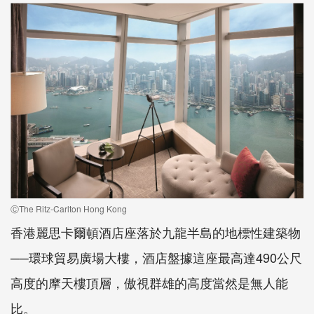
ⒸThe Ritz-Carlton Hong Kong
香港麗思卡爾頓酒店座落於九龍半島的地標性建築物
──環球貿易廣場大樓，酒店盤據這座最高達490公尺
高度的摩天樓頂層，傲視群雄的高度當然是無人能
比。