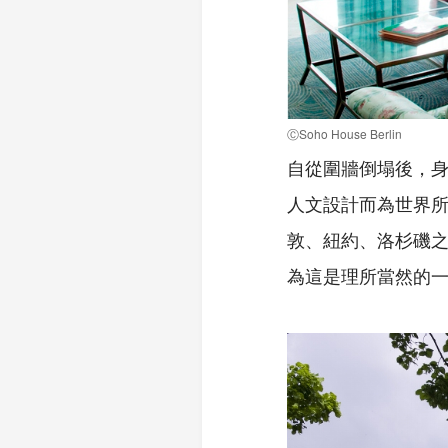
ⒸSoho House Berlin
自從圍牆倒塌後，
人文設計而為世界所矚
敦、紐約、洛杉磯之後，
為這是理所當然的