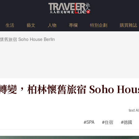
生活
藝文
人物
專欄
特別企劃
購買雜誌
宿 Soho House Berlin
變，柏林懷舊旅宿 Soho House 
text 
#SPA
#住宿
#德國