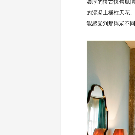
濃厚的復古懷舊風
的混凝土樑柱天花
能感受到那與眾不