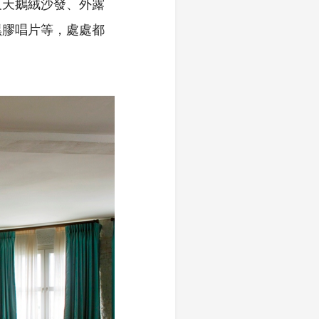
及天鵝絨沙發、外露
黑膠唱片等，處處都