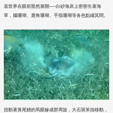
底世界在眼前豁然展開──白砂海床上密密生著海
草，腦珊瑚、鹿角珊瑚、手指珊瑚等各色點綴其間。
扭動著黃尾鰭的馬眼鰺成群周旋，大石斑笨拙移動，