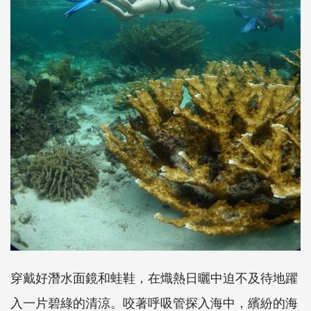
穿戴好潛水面鏡和蛙鞋，在熾熱日曬中迫不及待地躍
入一片碧綠的清涼。咬著呼吸管探入海中，繽紛的海