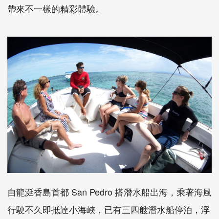
帶來不一樣的精彩體驗。
自龍涎香島首都 San Pedro 搭潛水船出海，乘著海風
行駛不久即抵達小海峽，已有三四艘潛水船停泊，浮