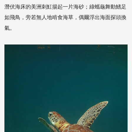
潛伏海床的美洲刺魟揚起一片海砂；綠蠵龜舞動鰭足
如飛鳥，旁若無人地啃食海草，偶爾浮出海面探頭換
氣。