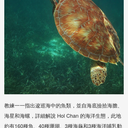
教練一一指出逡巡海中的魚類，並自海底撿拾海膽、
海星和海螺，詳細解說 Hol Chan 的海洋生態，此地
約有160種魚、40種珊瑚、3種海龜和3種海洋哺乳動