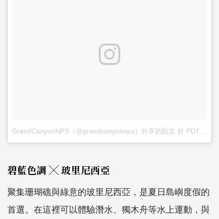
GrandCanyonNPS（@grandcanyonnps）分享的貼文
於
PDT 2018 年 4月 月 9 日 下午 7:50
碧藍色調 ╳ 玻里尼西亞
聚集珊瑚礁與綠意的玻里尼西亞，是夏日島嶼度假的
首選。在這裡可以體驗潛水、獨木舟等水上運動，與