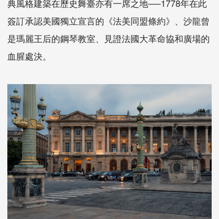
典風格建築在歷史舞臺亦有一席之地──1778年在此
簽訂承認美國獨立宣言的《法美同盟條約》、沙龍曾
是瑪麗王后的鋼琴教室、見證法國大革命協和廣場的
血腥處決。