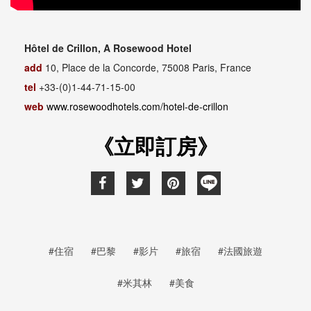
Hôtel de Crillon, A Rosewood Hotel
add
10, Place de la Concorde, 75008 Paris, France
tel
+33-(0)1-44-71-15-00
web
www.rosewoodhotels.com/hotel-de-crillon
《立即訂房》
#住宿
#巴黎
#影片
#旅宿
#法國旅遊
#米其林
#美食