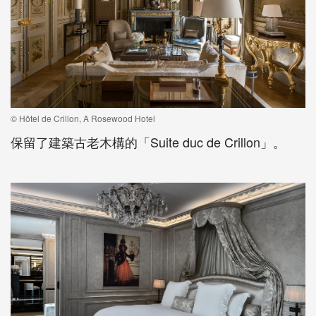
© Hôtel de Crillon, A Rosewood Hotel
保留了建築古老木構的「Suite duc de Crillon」。