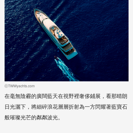
ⓒTWWyachts.com
在毫無陰霾的廣闊藍天在視野裡奢侈鋪展，看那晴朗
日光灑下，將細碎浪花層層折射為一方閃耀著藍寶石
般璀璨光芒的粼粼波光。