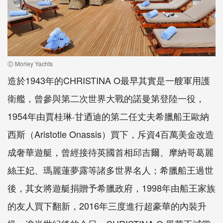
Ⓒ Morley Yachts
造於1943年的CHRISTINA O最早其實是一艘軍用護
衛艦，曾參與第二次世界大戰的諾曼第登陸一役，
1954年由賈桂琳‧甘迺迪的第二任丈夫希臘船王歐納
西斯（Aristotle Onassis）買下，斥資4百萬美金改造
成奢華遊艇，曾經接待英國首相邱吉爾、摩納哥葛麗
絲王妃、瑪麗蓮夢露等諸多世界名人；希臘船王過世
後，其女將遊艇捐贈予希臘政府，1998年由船王家族
的友人買下翻新，2016年三度進行超豪華的內裝升