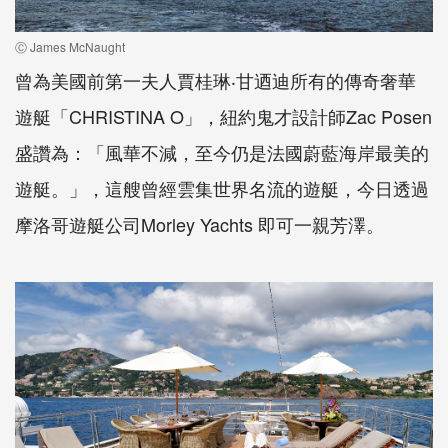
Ⓒ James McNaught
曾為美國前第一夫人賈桂琳‧甘迺迪所有的傳奇奢華
遊艇「CHRISTINA O」，紐約鬼才設計師Zac Posen
盛讚為：「風華不減，至今仍是法國蔚藍海岸最美的
遊艇。」，這艘曾經雲集世界名流的遊艇，今日透過
摩洛哥遊艇公司Morley Yachts 即可一親芳澤。