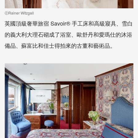
ⓒRainer Witzgall
英國頂級奢華旅宿 Savoir® 手工床和高級寢具、雪白
的義大利大理石砌成了浴室、歐舒丹和愛瑪仕的沐浴
備品、蘇富比和佳士得拍來的古董和藝術品。