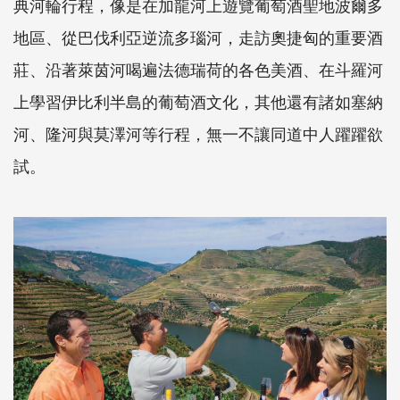
典河輪行程，像是在加龍河上遊覽葡萄酒聖地波爾多
地區、從巴伐利亞逆流多瑙河，走訪奧捷匈的重要酒
莊、沿著萊茵河喝遍法德瑞荷的各色美酒、在斗羅河
上學習伊比利半島的葡萄酒文化，其他還有諸如塞納
河、隆河與莫澤河等行程，無一不讓同道中人躍躍欲
試。