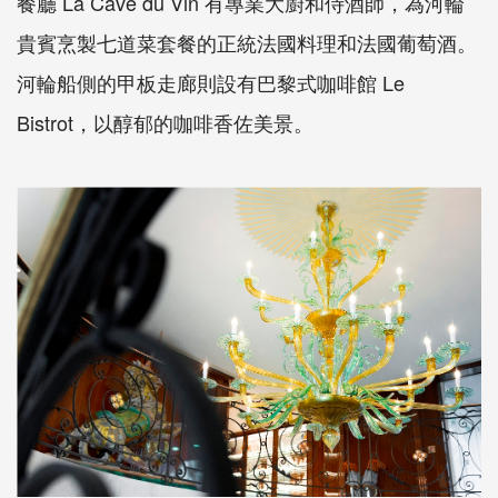
餐廳 La Cave du Vin 有專業大廚和侍酒師，為河輪
貴賓烹製七道菜套餐的正統法國料理和法國葡萄酒。
河輪船側的甲板走廊則設有巴黎式咖啡館 Le
Bistrot，以醇郁的咖啡香佐美景。