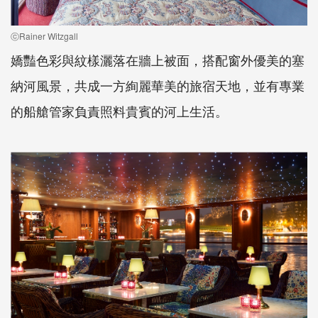
ⓒRainer Witzgall
嬌豔色彩與紋樣灑落在牆上被面，搭配窗外優美的塞
納河風景，共成一方絢麗華美的旅宿天地，並有專業
的船艙管家負責照料貴賓的河上生活。