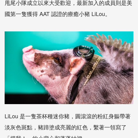
甩尾小隊成立以來大受歡迎，最新加入的成員則是美
國第一隻獲得 AAT 認證的療癒小豬 LiLou。
LiLou 是一隻茶杯種迷你豬，圓滾滾的粉紅身軀帶著
淡灰色斑點，豬蹄塗成亮麗的紅色，繫著一領寫了
「摸我！」的小背心和蓬蓬紗裙。