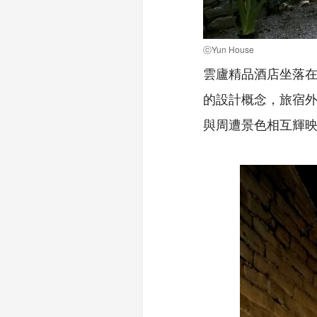
ⓒYun House
雲廬精品酒店坐落
的設計概念，旅宿
與周遭景色相互輝