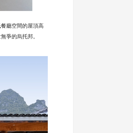
低餐廳空間的屋頂高
世無爭的烏托邦。