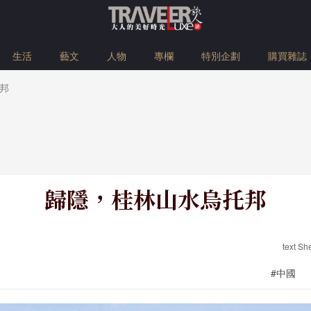
生活
藝文
人物
專欄
特別企劃
購買雜誌
邦
歸隱，桂林山水烏托邦
text S
#中國