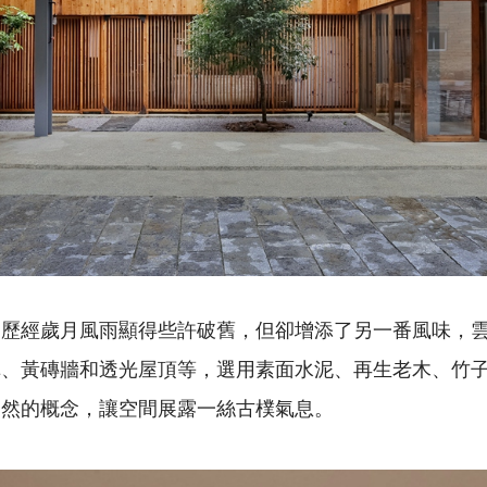
間歷經歲月風雨顯得些許破舊，但卻增添了另一番風味，
構、黃磚牆和透光屋頂等，選用素面水泥、再生老木、竹
自然的概念，讓空間展露一絲古樸氣息。