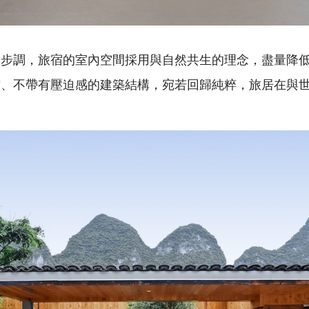
閒步調，旅宿的室內空間採用與自然共生的理念，盡量降
潔、不帶有壓迫感的建築結構，宛若回歸純粹，旅居在與