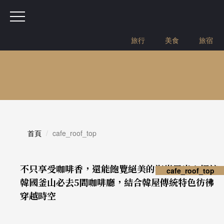
旅行
美食
旅宿
首頁
cafe_roof_top
不只享受咖啡香，還能飽覽絕美的海岸風光！探訪
cafe_roof_top
韓國釜山必去5間咖啡廳，結合韓屋傳統特色彷彿
穿越時空