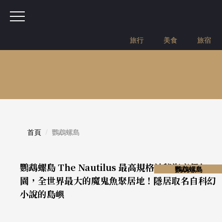
旅行
美食
旅宿
首頁
鸚鵡螺島
鸚鵡螺島 The Nautilus 最高規格神秘海底伊甸
鸚鵡螺島
園，全世界最大的魔鬼魚聚居地！隱居取名自科幻
小說的島嶼