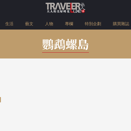
生活
藝文
人物
專欄
特別企劃
購買雜誌
鸚鵡螺島