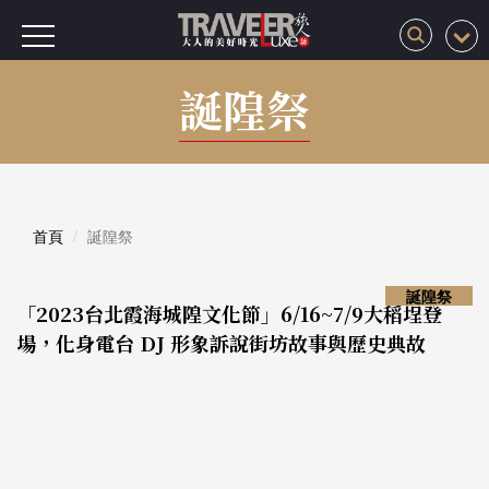
誕隍祭
首頁
誕隍祭
誕隍祭
「2023台北霞海城隍文化節」6/16~7/9大稻埕登
場，化身電台 DJ 形象訴說街坊故事與歷史典故