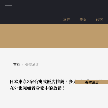
旅行
美食
旅宿
首頁
蒼空酒店
日本東京3家公寓式飯店推薦，多人可入住，出門
蒼空酒店
在外也宛如置身家中的放鬆！