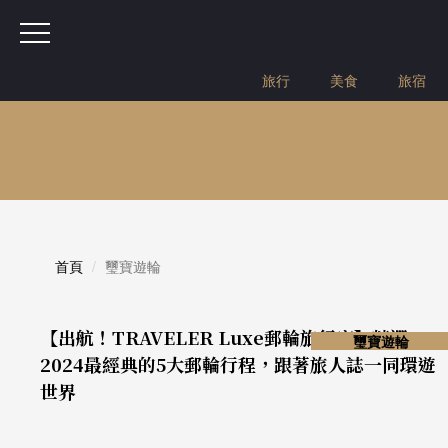
旅行
美食
旅宿
首頁
璽寶遊輪
【出航！TRAVELER Luxe郵輪旅行家】精選
璽寶遊輪
2024最經典的5大郵輪行程，跟著旅人誌一同環遊
世界