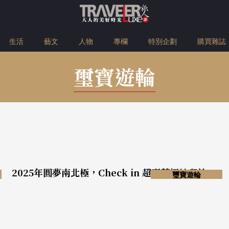
生活
藝文
人物
專欄
特別企劃
購買雜誌
璽寶遊輪
2025年圓夢南北極，Check in 超豪華極地郵輪
璽寶遊輪