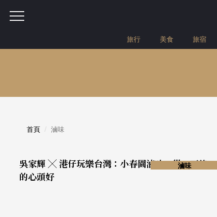
旅行
美食
旅宿
首頁
滷味
吳家輝 ╳ 港仔玩樂台灣：小春園滷味・從一而終
滷味
的心頭好