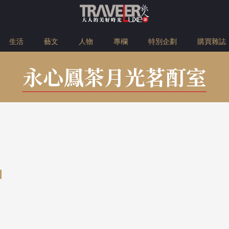
生活
藝文
人物
專欄
特別企劃
購買雜誌
永心鳳茶月光茗酊室