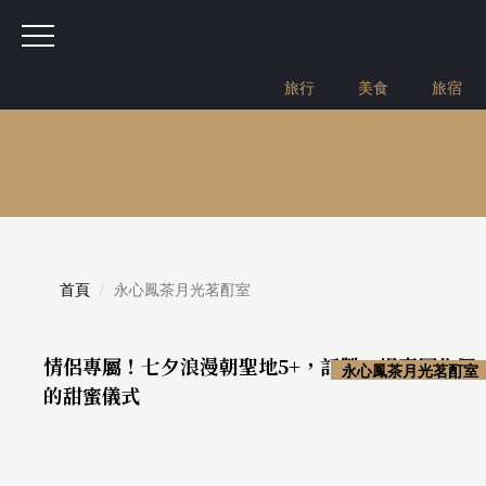
旅行
美食
旅宿
首頁
永心鳳茶月光茗酊室
情侶專屬！七夕浪漫朝聖地5+，訂製一場專屬你們
永心鳳茶月光茗酊室
的甜蜜儀式