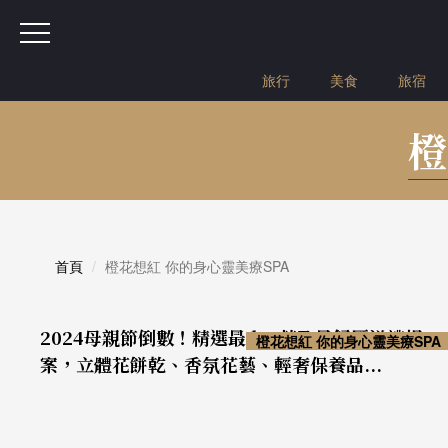
旅行
美食
旅宿
橙
首頁
橙花想紅 你的身心靈美療SPA
2024母親節倒數！精選最 he 花及最舒壓送禮提
橙花想紅 你的身心靈美療SPA
案，立體花餅乾、香氛花藝、輕奢保養品...