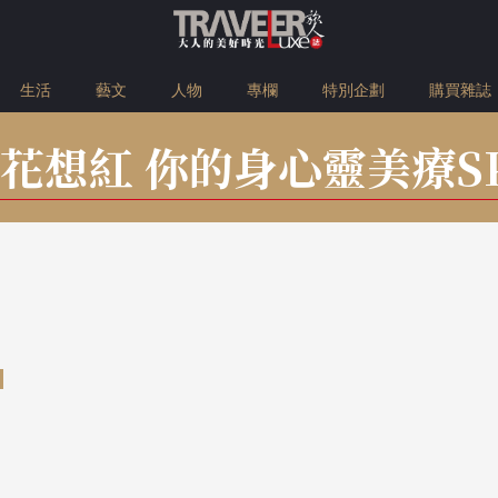
生活
藝文
人物
專欄
特別企劃
購買雜誌
花想紅 你的身心靈美療S