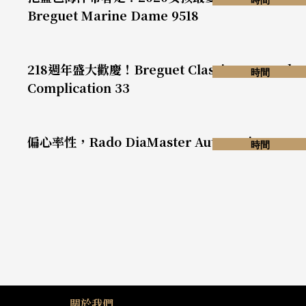
Breguet Marine Dame 9518
218週年盛大歡慶！Breguet Classique Grande
時間
Complication 33
偏心率性，Rado DiaMaster Automatic
時間
關於我們