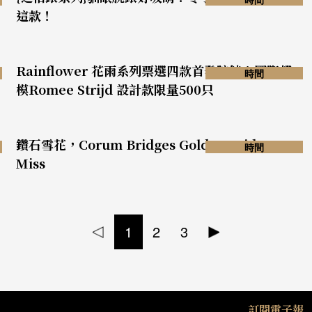
這款！
Rainflower 花雨系列票選四款首發腕錶！國際超
時間
模Romee Strijd 設計款限量500只
鑽石雪花，Corum Bridges Golden Bridge
時間
Miss
1
2
3
訂閱電子報