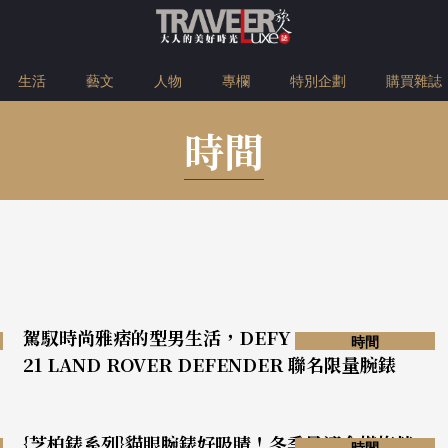
生活
藝文
人物
專欄
特別企劃
購買雜誌
時間
駕馭時尚雅痞的型男生活，DEFY EL PRIMERO
時間
21 LAND ROVER DEFENDER 聯名限量腕錶
{芝柏錶系列}貓眼腕錶好吸睛！冬季最適合搭梅花
時間