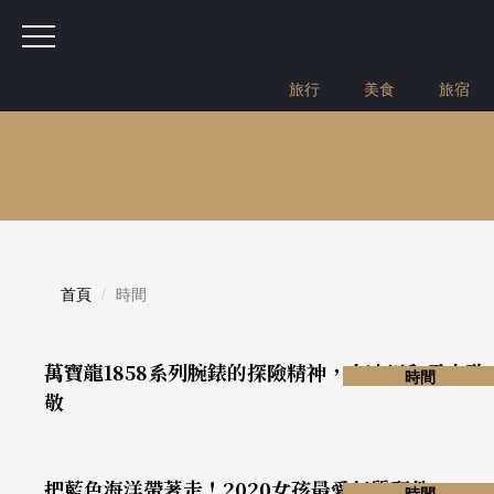
旅行
美食
旅宿
首頁
時間
萬寶龍1858系列腕錶的探險精神，向冰川和雪山致
時間
敬
把藍色海洋帶著走！2020女孩最愛氣質配件
時間