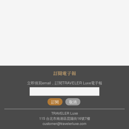
訂閱電子報
立即填寫email，訂閱TRAVELER Luxe電子報
訂閱
取消
TRAVELER Luxe
115 台北市南港區昆陽街16號7樓
customer@travelerluxe.com