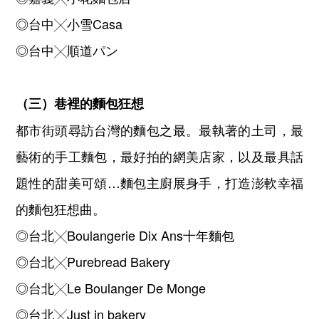
◎台中╳小雪Casa
◎台中╳順道パン
（三）巷裡的麵包狂想
都市街頭尋訪台灣的麵包之最。最執著的土司，最
藝術的手工麵包，最好拍的網美店家，以及最具話
題性的甜美可頌…麵包主廚展身手，打造澎軟幸福
的麵包狂想曲。
◎台北╳Boulangerie Dix Ans十年麵包
◎台北╳Purebread Bakery
◎台北╳Le Boulanger De Monge
◎台北╳Just in bakery