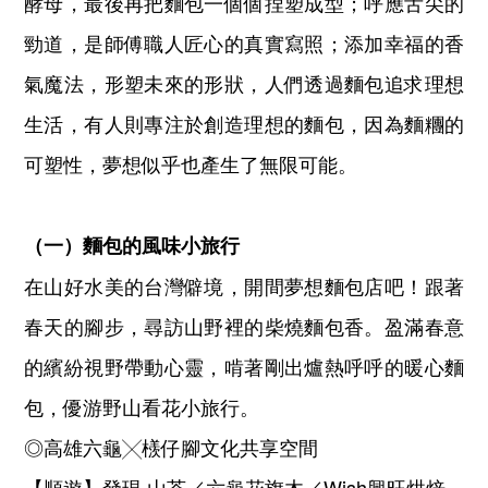
酵母，最後再把麵包一個個捏塑成型；呼應舌尖的
勁道，是師傅職人匠心的真實寫照；添加幸福的香
氣魔法，形塑未來的形狀，人們透過麵包追求理想
生活，有人則專注於創造理想的麵包，因為麵糰的
可塑性，夢想似乎也產生了無限可能。
（一）麵包的風味小旅行
在山好水美的台灣僻境，開間夢想麵包店吧！跟著
春天的腳步，尋訪山野裡的柴燒麵包香。盈滿春意
的繽紛視野帶動心靈，啃著剛出爐熱呼呼的暖心麵
包，優游野山看花小旅行。
◎高雄六龜╳檨仔腳文化共享空間
【順遊】發現‧山茶／六龜花旗木／Wish興旺烘焙