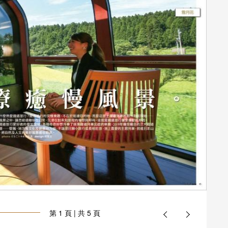
第
1
頁 | 共 5 頁