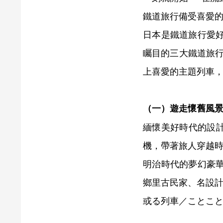
鐵道旅行備受喜愛
日本是鐵道旅行愛好
矚目的三大鐵道旅
上喜愛的主題列車
（一）
遊走懷舊風
緬懷美好時代的設
機，帶著旅人穿越
明治時代的夢幻豪
鄉里古民家、名設
或る列車／ことこと