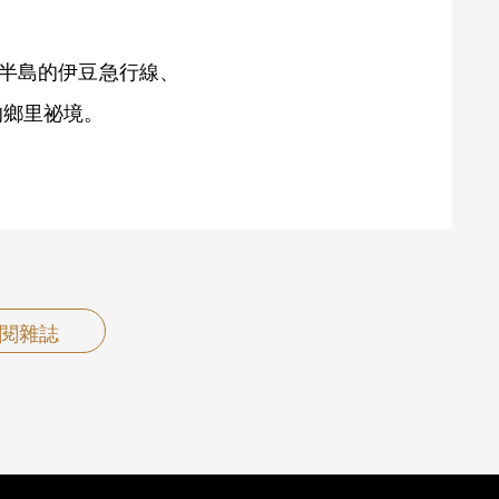
豆半島的伊豆急行線、
的鄉里祕境。
閱雜誌