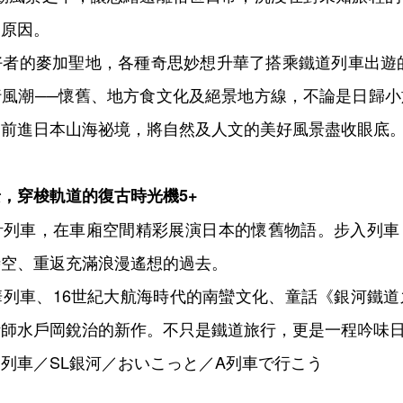
的原因。
者的麥加聖地，各種奇思妙想升華了搭乘鐵道列車出遊的
行風潮──懷舊、地方食文化及絕景地方線，不論是日歸小
，前進日本山海祕境，將自然及人文的美好風景盡收眼底
景，穿梭軌道的復古時光機
5+
計列車，在車廂空間精彩展演日本的懷舊物語。步入列車
時空、重返充滿浪漫遙想的過去。
華列車、16世紀大航海時代的南蠻文化、童話《銀河鐵道
計師水戶岡銳治的新作。不只是鐵道旅行，更是一程吟味
列車／SL銀河／おいこっと／A列車で行こう