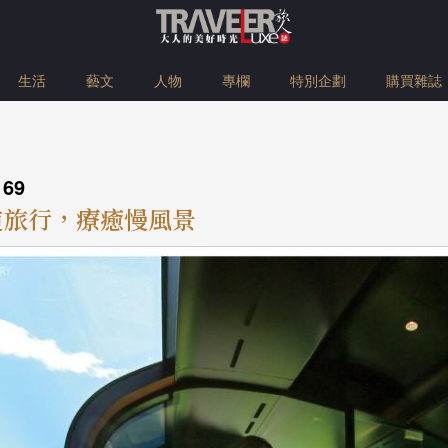
生活
藝文
人物
專欄
特別企劃
購買雜誌
169
道旅行，療癒慢風景