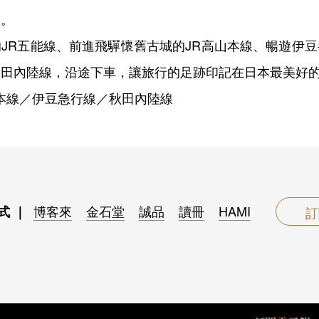
味。
JR五能線、前進飛驒懷舊古城的JR高山本線、暢遊伊
秋田內陸線，沿途下車，讓旅行的足跡印記在日本最美好
山本線／伊豆急行線／秋田內陸線
博客來
金石堂
誠品
讀冊
HAMI
式 ｜
訂