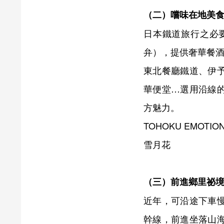
（二）
嚐味在地美
日本鐵道旅行之必
弁），提供奢華餐
東北餐廳鐵道、伊
華便堂…選用沿線
方魅力。
TOHOKU EMOT
雪月花
（三）
前進鄉里祕
近年，可沿途下車
幹線，前進坐落山