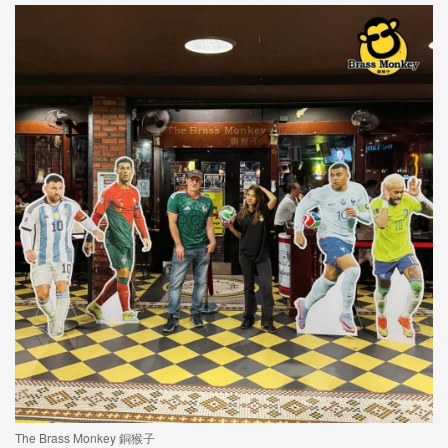
The Brass Monkey 銅猴子