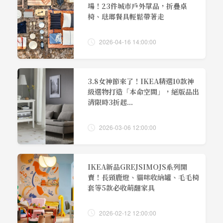
場！23件城市戶外單品，折疊桌
椅、琺瑯餐具輕鬆帶著走
2026-04-16 14:00:00
3.8女神節來了！IKEA精選10款神
級選物打造「本命空間」，絕版品出
清限時3折起...
2026-03-06 12:00:00
IKEA新品GREJSIMOJS系列開
賣！長頸鹿燈、貓咪收納罐、毛毛椅
套等5款必收萌翻家具
2026-02-12 12:00:00