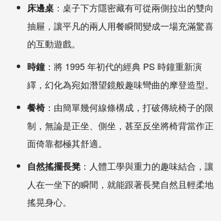
：桌子下方隱密藏有可從兩側拉出的雙向
床邊桌
抽屜，讓平凡的兩人用餐瞬間變成一場充滿驚喜
的互動遊戲。
：將 1995 年初代的經典 PS 時鐘重新演
時鐘
繹，幻化為宛如潛望鏡般趣味彎曲的摩登造型。
：由簡單幾何線條構成，打破傳統椅子的限
餐椅
制，無論是正坐、側坐，甚至反坐將椅背當作正
面倚靠都極其舒適。
：人體工學與重力的趣味結合，讓
自然搖擺長凳
人在一坐下的瞬間，就能跟著長凳自然且輕柔地
搖晃身心。