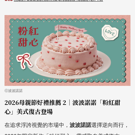
ⓒ波波諾諾
2026母親節好禮推薦 2｜波波諾諾「粉紅甜
心」美式復古登場
在追求浮誇視覺的市場中，
選擇逆向而行，
波波諾諾