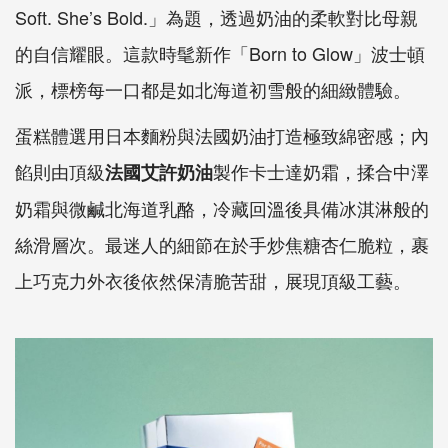
Soft. She’s Bold.」為題，透過奶油的柔軟對比母親
的自信耀眼。這款時髦新作「Born to Glow」波士頓
派，標榜每一口都是如北海道初雪般的細緻體驗。
蛋糕體選用日本麵粉與法國奶油打造極致綿密感；內
餡則由頂級
製作卡士達奶霜，揉合中澤
法國艾許奶油
奶霜與微鹹北海道乳酪，冷藏回溫後具備冰淇淋般的
絲滑層次。最迷人的細節在於手炒焦糖杏仁脆粒，裹
上巧克力外衣後依然保清脆苦甜，展現頂級工藝。