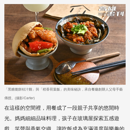
「黑糖脆餅桔汁雞」與「稻香荷葉飯」的美味秘訣，承自餐廳創辦人父母手藝
傳授。(攝影/Carter)
在這樣的空間裡，用餐成了一段親子共享的悠閒時
光。媽媽細細品味料理，孩子在玻璃屋探索五感遊
戲，笑聲與香氣交織，讓吃飯成為充滿溫度與樂趣的