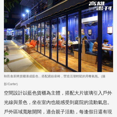
秋邑食廚將貨櫃漆成藍色，搭配繽紛座椅，營造活潑輕鬆的用餐氣氛。(攝
影/Carter)
空間設計以藍色貨櫃為主體，搭配大片玻璃引入戶外
光線與景色，坐在室內也能感受到庭院的流動氣息。
戶外區域寬敞開闊，適合親子活動，每逢假日還有現