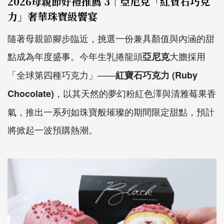
2026母親節好禮推薦 3｜亞尼克「紅寶石巧克
力」奢華珠寶級饗宴
隨著母親節腳步臨近，挑選一份兼具顏值與內涵的甜
點成為年度盛事。今年生乳捲龍頭
大膽採用
亞尼克
「全球第四種巧克力」——
紅寶石巧克力 (Ruby
，以其天然的夢幻粉紅色澤與清雅莓果香
Chocolate)
氣，推出一系列如珠寶般璀璨的期間限定甜點，預計
將掀起一波預購熱潮。