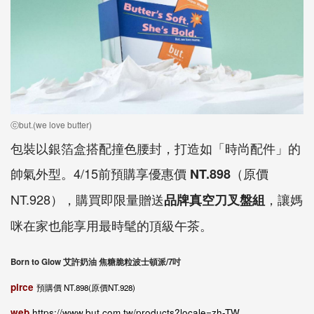
ⓒbut.(we love butter)
包裝以銀箔盒搭配撞色腰封，打造如「時尚配件」的
帥氣外型。4/15前預購享優惠價
（原價
NT.898
NT.928），購買即限量贈送
，讓媽
品牌真空刀叉盤組
咪在家也能享用最時髦的頂級午茶。
Born to Glow 艾許奶油 焦糖脆粒波士頓派/7吋
pirce
預購價 NT.898(原價NT.928)
web
https://www.but.com.tw/products?locale=zh-TW