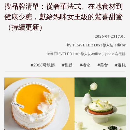
搜品牌清單：從奢華法式、在地食材到
健康少糖，獻給媽咪女王級的驚喜甜蜜
（持續更新）
2026-04-23 17:00
by TRAVELER Luxe旅人誌·editor
text TRAVELER Luxe旅人誌·editor ／photo 各品牌
#2026母親節
#甜點
#禮盒
#美食
#蛋糕