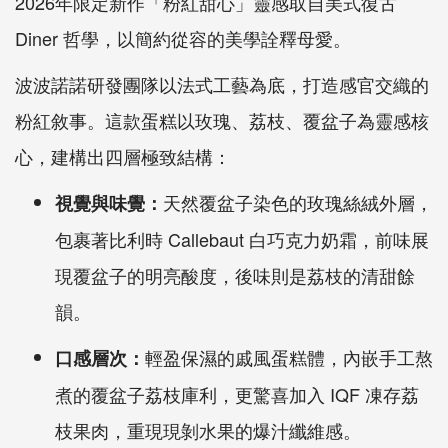
2026年限定新作「粉紅甜心」靈感取自美式復古
Diner 哲學，以簡約從容的美學詮釋母愛。
波波諾諾研發團隊以法式工藝為底，打造感官交織的
粉紅敘事。這款蛋糕以玫瑰、荔枝、覆盆子為靈感核
心，建構出四層極致結構：
天然覆盆子染色的玫瑰絲絨外層，
視覺與味覺：
包裹著比利時 Callebaut 白巧克力奶霜，前味展
現覆盆子的明亮酸度，後味則是荔枝的清甜餘
韻。
輕盈保濕的戚風蛋糕體，內嵌手工熬
口感層次：
煮的覆盆子荔枝庫利，更驚喜加入 IQF 凍存荔
枝果肉，重現現剝水果的爆汁纖維感。