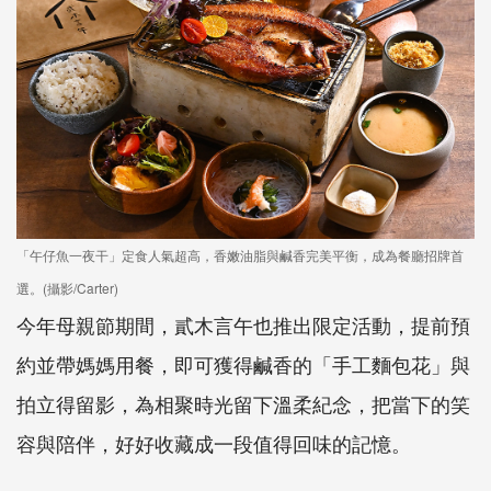
「午仔魚一夜干」定食人氣超高，香嫩油脂與鹹香完美平衡，成為餐廳招牌首
選。(攝影/Carter)
今年母親節期間，貳木言午也推出限定活動，提前預
約並帶媽媽用餐，即可獲得鹹香的「手工麵包花」與
拍立得留影，為相聚時光留下溫柔紀念，把當下的笑
容與陪伴，好好收藏成一段值得回味的記憶。