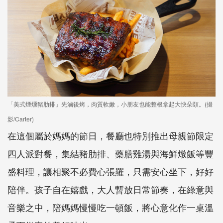
「美式煙燻豬肋排」先滷後烤，肉質軟嫩，小朋友也能整根拿起大快朵頤。(攝
影/Carter)
在這個屬於媽媽的節日，餐廳也特別推出母親節限定
四人派對餐，集結豬肋排、藥膳雞湯與海鮮燉飯等豐
盛料理，讓相聚不必費心張羅，只需安心坐下，好好
陪伴。孩子自在嬉戲，大人暫放日常節奏，在綠意與
音樂之中，陪媽媽慢慢吃一頓飯，將心意化作一桌溫