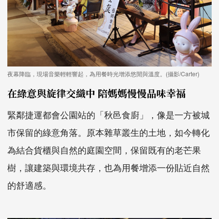
夜幕降臨，現場音樂輕輕響起，為用餐時光增添悠閒與溫度。(攝影/Carter)
在綠意與旋律交織中 陪媽媽慢慢品味幸福
緊鄰捷運都會公園站的「秋邑食廚」，像是一方被城
市保留的綠意角落。原本雜草叢生的土地，如今轉化
為結合貨櫃與自然的庭園空間，保留既有的老芒果
樹，讓建築與環境共存，也為用餐增添一份貼近自然
的舒適感。