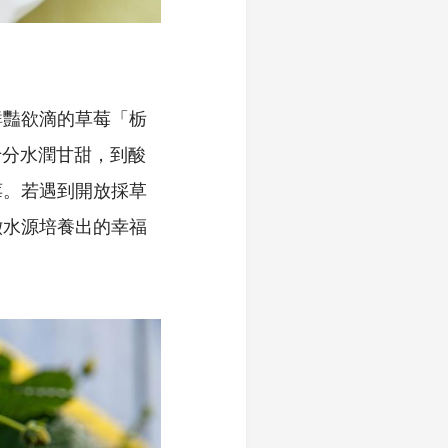
鮮豔欲滴的草莓「栃
十分水潤甘甜，到酸
莓。若遇到開放採草
澈水源培養出的幸福