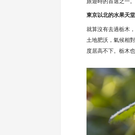
旅遊時的首選之一
東京以北的水果天
就算沒有去過栃木
土地肥沃，氣候相
度居高不下。栃木