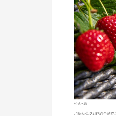
ⓒ栃木縣
現採草莓吃到飽適合愛吃