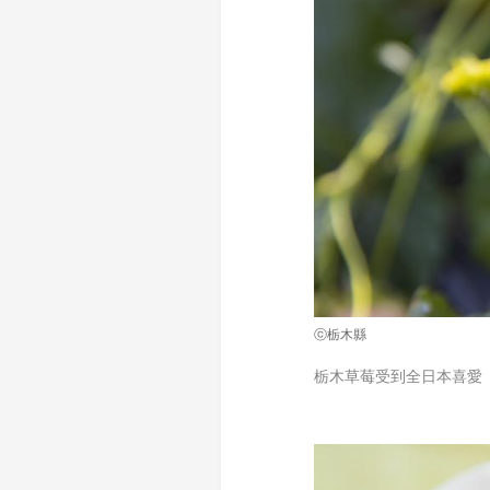
ⓒ栃木縣
栃木草莓受到全日本喜愛