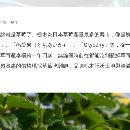
分布一整年
應該就是草莓了。栃木為日本草莓產量最多的縣市，像是
」、「栃愛果（とちあいか）」、「Skyberry」等，從
的草莓產季橫跨一年四季，無論何時前往都能吃到新鮮草
用超實惠的價格現採草莓吃到飽，品味栃木肥沃土地與清