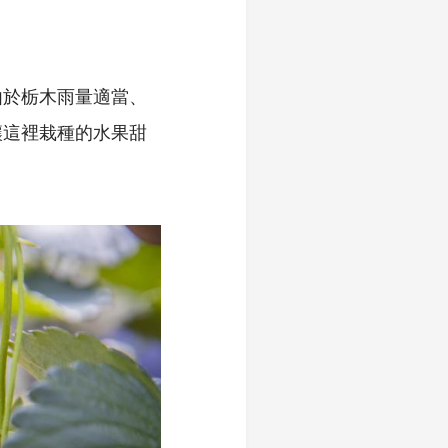
由於栃木雨量適當、
讓這裡栽種的水果甜