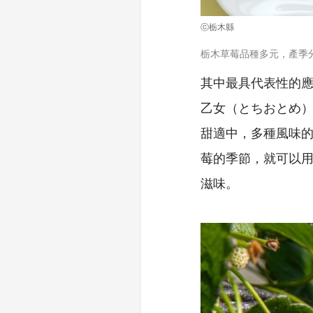
ⓒ栃木縣
栃木草莓品種多元，產季
其中最具代表性的
乙女（とちおとめ）
甜適中，多種風味
莓的季節，就可以
滋味。