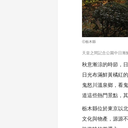
ⓒ栃木縣
天皇之間記念公園中日漸
秋意漸涼的時節，
日光布滿鮮黃橘紅
鬼怒川溫泉鄉，看
道這些熱門景點，
栃木縣位於東京以北
文化與物產，源源