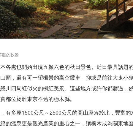
鮮豔的秋景
日本各處也開始出現五顏六色的秋日景色。近日最具話題
的山頭，還有可一望楓景的高空纜車。抑或是前往大鬼小
鬼怒川四周紅似火的楓紅美景。這些地方或許你都聽過，
其實都位於離東京不遠的栃木縣。
，有多座1500公尺～2500公尺的高山座落於此，豐富
不絕的溫泉更是觀光產業的重心之一，讓栃木成為關東地