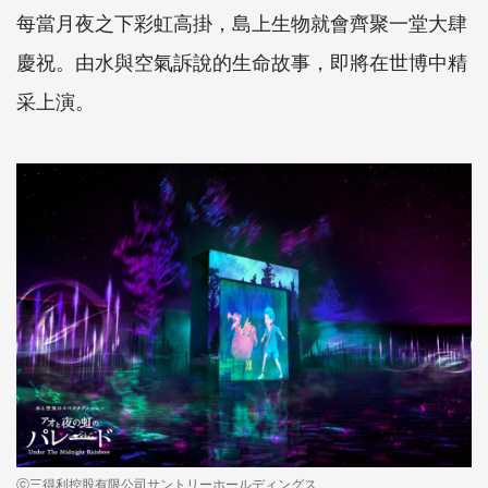
每當月夜之下彩虹高掛，島上生物就會齊聚一堂大肆
慶祝。由水與空氣訴說的生命故事，即將在世博中精
采上演。
ⓒ三得利控股有限公司サントリーホールディングス