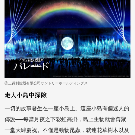
ⓒ三得利控股有限公司サントリーホールディングス
走入小島中探險
一切的故事發生在一座小島上。這座小島有個迷人的
傳說──每當月夜之下彩虹高掛，島上生物就會齊聚
一堂大肆慶祝。不僅是動物昆蟲，就連花草樹木以及