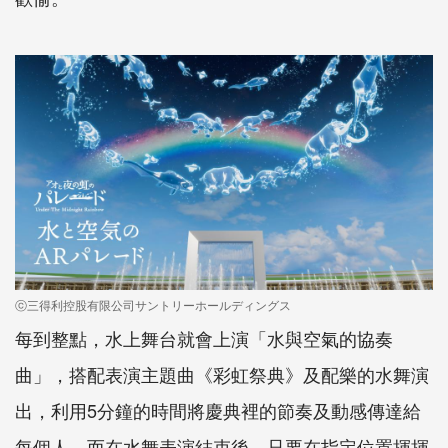
ⓒ三得利控股有限公司サントリーホールディングス
每到整點，水上舞台就會上演「水與空氣的協奏
曲」，搭配表演主題曲《彩虹祭典》及配樂的水舞演
出，利用5分鐘的時間將慶典裡的節奏及動感傳達給
每個人。而在水舞表演結束後，只要在指定位置揮揮