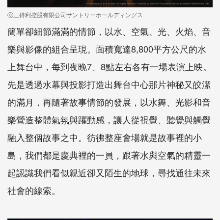
ⓒ三得利控股有限公司サントリーホールディングス
簡單卻細節滿滿的情節，以水、空氣、光、火焰、音
樂與影像的組合呈現。面積寬達8,800平方公尺的水
上舞台中，每到夜晚7、8點左右各有一場表演上映。
先是透過水幕與投影打造出舞台中心那片神秘又皎潔
的滿月，再隨著故事情節的發展，以水舞、光影和音
樂營造整體氣氛與躍動感，讓人從視覺、聽覺與觸覺
融入整個故事之中。彷彿整座會場就是故事裡的小
島，我們都是慶典裡的一員，跟著水與空氣的精靈一
起認識我們看似親近卻又陌生的地球，尋找通往未來
社會的線索。