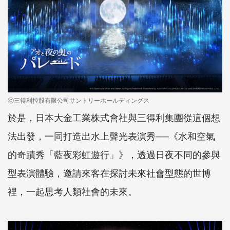
ⓒ三得利控股有限公司サントリーホールディングス
於是，日本大金工業株式會社與三得利集團從這個想
法出發，一同打造出水上聲光表演秀──《水和空氣
的奇蹟秀「藍夜彩虹遊行」》，透過日夜不同的參與
型表演體驗，邀請來客在探討未來社會型態的世博
裡，一起思考人類社會的未來。