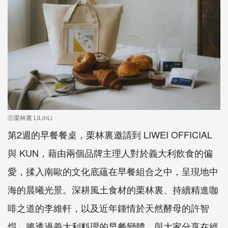
ⓒ栗林裏 LiLinLi
第2週的早餐餐桌，栗林裏邀請到 LIWEI OFFICIAL
與 KUN，藉由兩個品牌主理人對於義大利飲食的偏
愛，揉入南歐的文化底蘊在早餐組合之中，呈現地中
海的晨曦光景。深耕風土食材的栗林裏、持續精進咖
啡之道的李維軒，以及近年鍾情於天然酵母的許智
焜，將透過義大利料理的早餐變體，與大家分享在經