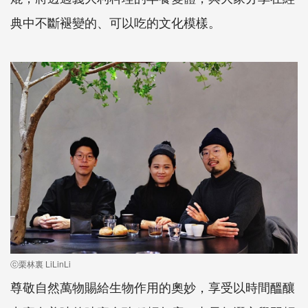
典中不斷褪變的、可以吃的文化模樣。
ⓒ栗林裏 LiLinLi
尊敬自然萬物賜給生物作用的奧妙，享受以時間醞釀