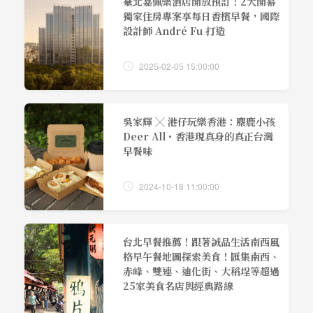
臺北嘉佩樂酒店開放預訂！2大開幕
獨家住房專案享每日香檳早餐，國際
設計師 André Fu 打造
2025-02-05 15:00:00
吳家輝 ╳ 港仔玩樂香港：麋鹿小孩
Deer All・香港現真身的真正台灣
早餐味
2024-10-18 11:00:00
台北早餐推薦！跟著誠品生活南西風
格早午餐地圖探索美食！匯集南西、
赤峰、雙連、迪化街、大稻埕等超過
25家美食名店與經典路線