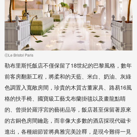
ⓒLe Bristol Paris
勒布里斯托飯店不僅保留了18世紀的巴黎風格，數年
前客房翻新工程，將柔和的天藍、米白、奶油、灰綠
色調置入寬敞房間，珍貴的木質古董家具、路易16風
格的扶手椅、國寶級工藝戈布蘭掛毯以及畫龍點睛
的、曾掛於羅浮宮的藝術品等，飯店甚至保留著原來
的古銅色房間鑰匙，而非像大多數的酒店採現代磁卡
進出，各種細節皆將典雅完美詮釋，是現今難得一見