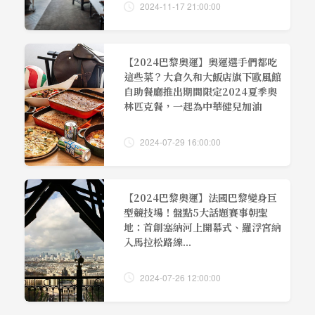
2024-11-17 21:00:00
【2024巴黎奧運】奧運選手們都吃
這些菜？大倉久和大飯店旗下歐風館
自助餐廳推出期間限定2024夏季奧
林匹克餐，一起為中華健兒加油
2024-07-29 16:00:00
【2024巴黎奧運】法國巴黎變身巨
型競技場！盤點5大話題賽事朝聖
地：首創塞納河上開幕式、羅浮宮納
入馬拉松路線...
2024-07-26 12:00:00