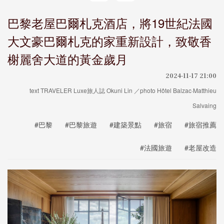
巴黎老屋巴爾札克酒店，將19世紀法國
大文豪巴爾札克的家重新設計，致敬香
榭麗舍大道的黃金歲月
2024-11-17 21:00
text TRAVELER Luxe旅人誌 Okuni Lin ／photo Hôtel Balzac·Matthieu
Salvaing
#巴黎
#巴黎旅遊
#建築景點
#旅宿
#旅宿推薦
#法國旅遊
#老屋改造