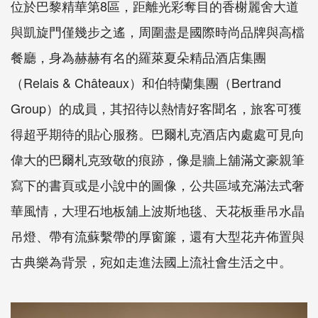
位於巴黎精華第8區，距離光彩奪目的香榭麗舍大道
與凱旋門僅幾步之遙，周圍盡是國際時尚品牌與高檔
餐廳，身為赫赫有名的羅萊夏朵精品酒店集團
（Relais & Châteaux）和伯特蘭集團（Bertrand
Group）的成員，其招待以熱情好客聞名，旅客可獲
得超乎期待的貼心服務。巴爾札克酒店內處處可見向
偉大的巴爾札克致敬的痕跡，像是牆上舖滿文豪親筆
寫下的書頁或是小說中的圖像，公共區域充滿法式奢
華風情，大理石地板舖上波斯地毯、天花板垂吊水晶
吊燈、帶有流蘇繫帶的厚窗簾，還有大型花卉佈置與
古典樂為背景，宛如走進法國上流社會生活之中。