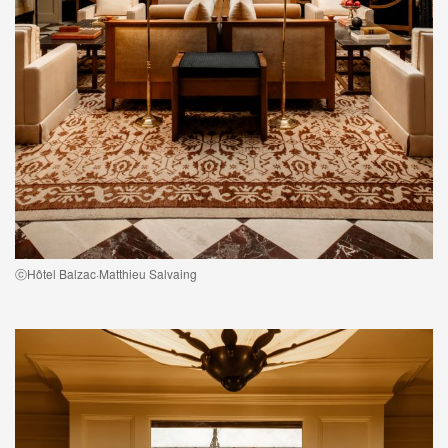
ⓒHôtel Balzac·Matthieu Salvaing