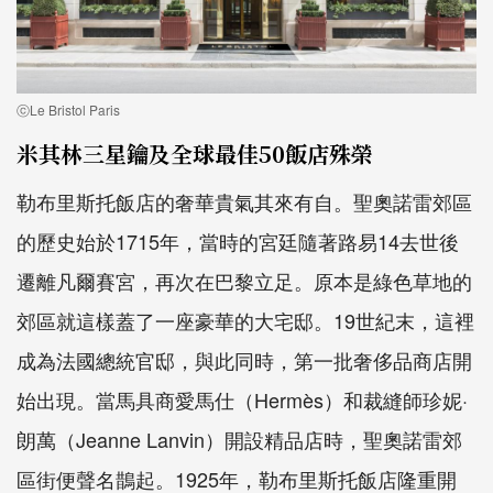
ⓒLe Bristol Paris
米其林三星鑰及全球最佳50飯店殊榮
勒布里斯托飯店的奢華貴氣其來有自。聖奧諾雷郊區
的歷史始於1715年，當時的宮廷隨著路易14去世後
遷離凡爾賽宮，再次在巴黎立足。原本是綠色草地的
郊區就這樣蓋了一座豪華的大宅邸。19世紀末，這裡
成為法國總統官邸，與此同時，第一批奢侈品商店開
始出現。當馬具商愛馬仕（Hermès）和裁縫師珍妮·
朗萬（Jeanne Lanvin）開設精品店時，聖奧諾雷郊
區街便聲名鵲起。1925年，勒布里斯托飯店隆重開