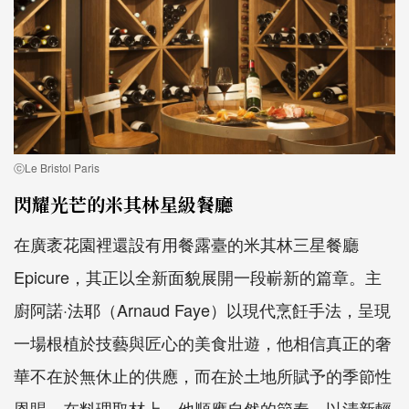
ⓒLe Bristol Paris
閃耀光芒的米其林星級餐廳
在廣袤花園裡還設有用餐露臺的米其林三星餐廳
Epicure，其正以全新面貌展開一段嶄新的篇章。主
廚阿諾·法耶（Arnaud Faye）以現代烹飪手法，呈現
一場根植於技藝與匠心的美食壯遊，他相信真正的奢
華不在於無休止的供應，而在於土地所賦予的季節性
恩賜。在料理取材上，他順應自然的節奏，以清新輕