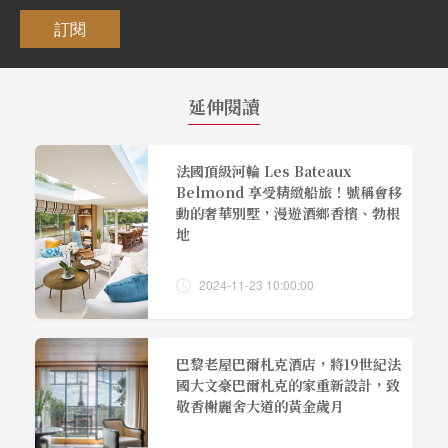
訂閱
延伸閱讀
法國頂級河輪 Les Bateaux
Belmond 享受精緻船旅！號稱會移
動的奢華別墅，漫遊酒鄉香檳、勃根
地
2024-11-23 10:00:00
巴黎老屋巴爾札克酒店，將19世紀法
國大文豪巴爾札克的家重新設計，致
敬香榭麗舍大道的黃金歲月