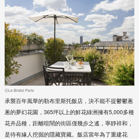
ⓒLe Bristol Paris
承襲百年風華的勒布里斯托飯店，決不能不提鬱鬱蔥
蔥的夢幻花園，365坪以上的鮮花綠洲擁有5,000多種
花卉品種，距離喧鬧的街區僅幾步之遙，寧靜祥和，
是待有緣人挖掘的隱藏寶藏。飯店當年為了重建花