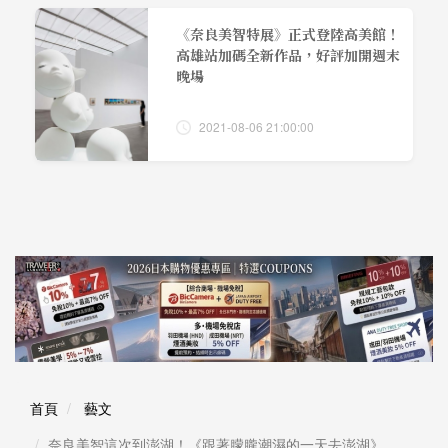
《奈良美智特展》正式登陸高美館！
高雄站加碼全新作品，好評加開週末
晚場
2021-08-06 21:00:00
首頁
藝文
奈良美智這次到澎湖！《跟著朦朧潮濕的一天去澎湖》