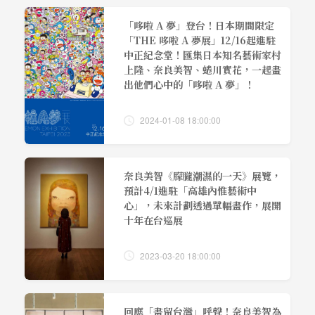
「哆啦 A 夢」登台！日本期間限定
「THE 哆啦 A 夢展」12/16起進駐
中正紀念堂！匯集日本知名藝術家村
上隆、奈良美智、蜷川實花，一起畫
出他們心中的「哆啦 A 夢」！
2024-01-08 18:00:00
奈良美智《朦朧潮濕的一天》展覽，
預計4/1進駐「高雄內惟藝術中
心」，未來計劃透過單幅畫作，展開
十年在台巡展
2023-03-20 18:00:00
回應「畫留台灣」呼聲！奈良美智為