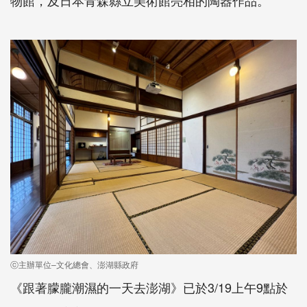
ⓒ主辦單位–文化總會、澎湖縣政府
《跟著朦朧潮濕的一天去澎湖》已於3/19上午9點於