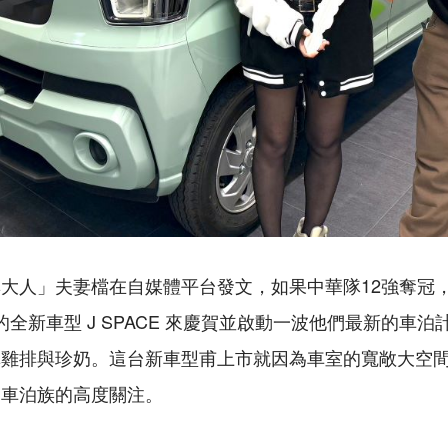
大人」夫妻檔在自媒體平台發文，如果中華隊12強奪冠，就
出的全新車型 J SPACE 來慶賀並啟動一波他們最新的車
購雞排與珍奶。這台新車型甫上市就因為車室的寬敞大空
發車泊族的高度關注。