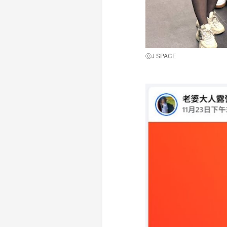
ⓒJ SPACE