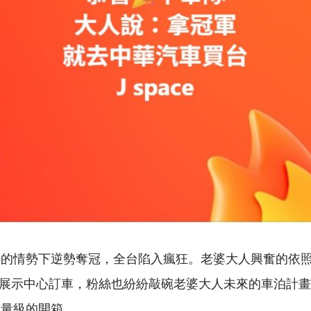
好的情勢下逆勢奪冠，全台陷入瘋狂。老婆大人興奮的依
 的展示中心訂車，粉絲也紛紛敲碗老婆大人未來的車泊計
重量級的開箱。