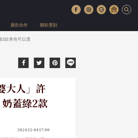
廣告合作
關於墨刻
綠2款車色可以選
老婆大人」許
、奶蓋綠2款
2024-12-04 17:00