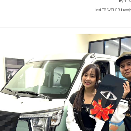
by TR
text TRAVELER Luxe