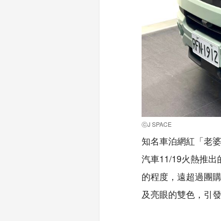
ⓒJ SPACE
知名車泊網紅「老婆
汽車11/19火熱推
的程度，遠超過團
及亮眼的雙色，引