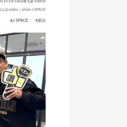
AVELER Luxe旅人誌·editor
旅人誌·editor ／photo J SPACE
#J SPACE
#新訊