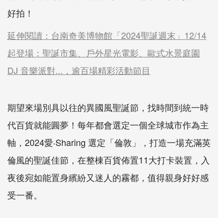
好拍！
延伸閱讀：台南奇美博物館「2024聖誕週末」12/14
起登場：聖誕市集、戶外星光電影、歐式水景庭園
DJ 音樂派對...，逾百場精彩活動節目
期望來場別具以往的異國風聖誕節，找時間到統一時
代百貨就能圓夢！每年都會選定一個全球城市作為主
軸，2024愛‧Sharing 選定「倫敦」，打造一場充滿英
倫風的聖誕佳節，在整棟百貨佈置11大打卡裝置，入
夜後宛如能置身繽紛又迷人的霧都，值得親身好好感
受一番。