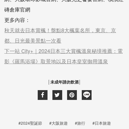
磚倉庫官網
更多內容：
秋天就去日本賞楓！盤點8大楓葉名所，東京、京
都、日光最美景點一次看
下一站 City+｜2024日本三大賞楓溫泉秘境推薦：電
影《羅馬浴場》取景地以及日本皇室御用溫泉
│未成年請勿飲酒│
#2024聖誕節
#大阪旅遊
#旅行
#日本旅遊