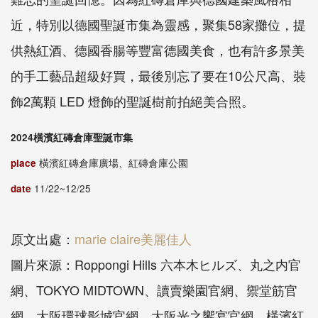
近，特別以德國聖誕市集為靈感，聚集58家攤位，提
供熱紅酒、德國香腸等豐富德國美食，也有許多景美
的手工藝品超級好買，最後別忘了要在10公尺高、裝
飾2萬顆 LED 燈飾的聖誕樹前拍絕美合照。
2024橫濱紅磚倉庫聖誕市集
place
橫濱紅磚倉庫廣場、紅磚倉庫公園
date
11/22~12/25
原文出處：
marie claire美麗佳人
圖片來源：Roppongi Hills 六本木ヒルズ、丸之内官
網、TOKYO MIDTOWN、讀賣樂園官網、禦堂筋官
網、大阪環球影城官網、大阪光之饗宴官網、橫濱紅