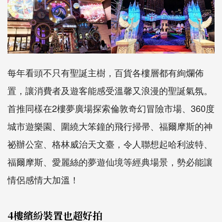
每年看頭不只有聖誕主樹，百貨各樓層都有絢爛佈
置，讓消費者及遊客能感受溫馨又浪漫的聖誕氣氛。
首推同樣在2樓夢廣場探索倫敦奇幻冒險市場、360度
城市遊樂園、圍繞大笨鐘的飛行掃帚、福爾摩斯的神
祕辦公室、格林威治天文臺，令人聯想起哈利波特、
福爾摩斯、愛麗絲的夢遊仙境等經典場景，勢必能讓
情侶感情大加溫！
4樓繽紛裝置也超好拍