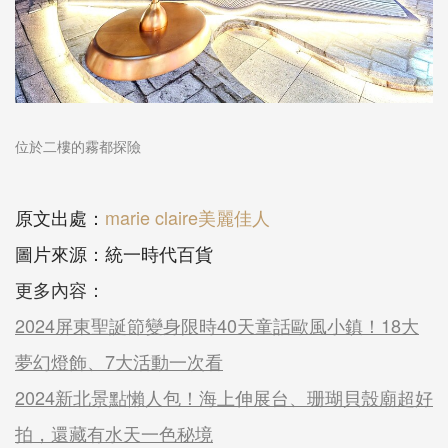
位於二樓的霧都探險
原文出處：
marie claire美麗佳人
圖片來源：統一時代百貨
更多內容：
2024屏東聖誕節變身限時40天童話歐風小鎮！18大
夢幻燈飾、7大活動一次看
2024新北景點懶人包！海上伸展台、珊瑚貝殼廟超好
拍，還藏有水天一色秘境