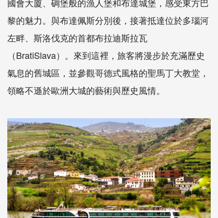
國會大廈、碉堡般的漁人堡和布達城堡，感受東方巴
黎的魅力。與布達佩斯分別後，接著抵達位於多瑙河
左畔、斯洛伐克的首都布拉迪斯拉瓦
（BratiSlava）。來到這裡，旅客將漫步於充滿歷史
氣息的舊城區，並參觀哥德式風格的聖馬丁大教堂，
領略不遜於歐洲大城的藝術與歷史風情。