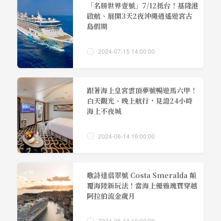
「名勝世界壹號」7/12抵台！基隆港
啟航、展開3天2夜沖繩逍遙遊宮古
島假期
2024-07-15 14:00:00
跟著海上皇宮雲頂夢號暢遊馬六甲！
白天觀光、晚上航行，見證24小時
海上不夜城
2024-06-14 16:00:00
歌詩達翡翠號 Costa Smeralda 顛
覆海陸新玩法！當海上優雅瑰寶穿越
阿拉伯流金歲月
2024-06-12 15:00:00