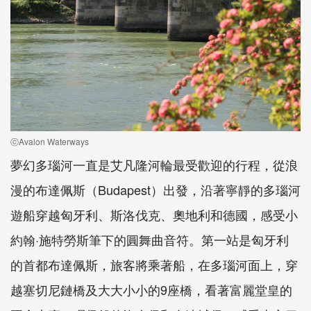
ⓒAvalon Waterways
夢幻多瑙河一直是艾凡隆河輪最受歡迎的行程，從浪
漫的布達佩斯（Budapest）出發，沿著寧靜的多瑙河
遊船穿越匈牙利、斯洛伐克、奧地利和德國，感受小
約翰·施特勞斯筆下的圓舞曲音符。第一站是匈牙利
的首都布達佩斯，旅客將乘著船，在多瑙河面上，穿
越塞切尼鏈橋及大大小小的9座橋，看著富麗堂皇的