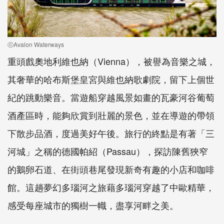
ⓒAvalon Waterways
重頭戲奧地利維也納（Vienna），被譽為音樂之城，
其奢華的哈布斯堡皇宮與維也納歌劇院，留下上個世
紀的跳動樂音。當遊船穿越風景如畫的瓦豪河谷葡萄
酒產區時，能夠欣賞到壯麗的景色，並在導遊的帶領
下散步品酒，度過美好午後。旅行的終點是有著「三
河城」之稱的德國帕紹（Passau），探訪陳舊狹窄
的鵝卵石道、在街頭巷尾發現新奇有趣的小店和咖啡
館。這趟夢幻多瑙河之旅藉多瑙河穿越了中歐精華，
感受每座城市的獨樹一幟，盡享河畔之美。