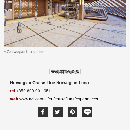
ⓒNorwegian Cruise Line
│未成年請勿飲酒│
Norwegian Cruise Line Norwegian Luna
tel
+852-800-901-951
web
www.ncl.com/in/en/cruise/luna/experiences